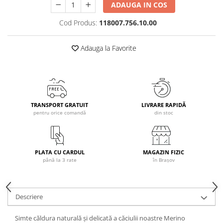
ADAUGA IN COS
Caciuli
Cod Produs:
118007.756.10.00
Manusi
Sosete
Adauga la Favorite
Copii
Geci ski copii
Pantaloni ski
Bluze
Manusi
TRANSPORT GRATUIT
LIVRARE RAPIDĂ
pentru orice comandă
din stoc
Caciuli
Sosete
Casti
PLATA CU CARDUL
MAGAZIN FIZIC
Ochelari
până la 3 rate
în Brașov
Bete ski
Spring Collection-Rossignol
Incaltaminte
Descriere
Barbati
Simte căldura naturală și delicată a căciulii noastre Merino
Femei