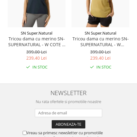
SN Super.Natural
SN Super.Natural
Tricou dama cu merino SN-
Tricou dama cu merino SN-
SUPERNATURAL - W COTE D
SUPERNATURAL - W
AZUR TEE - Blueberry/White
SUMMER GONDOLA TEE -
399,00 Lei
399,00 Lei
Stone
Sahara/Various
239,40 Lei
239,40 Lei
IN STOC
IN STOC
NEWSLETTER
Nu rata ofertele si promotiile noastre
Vreau sa primesc newsletter cu promotiile