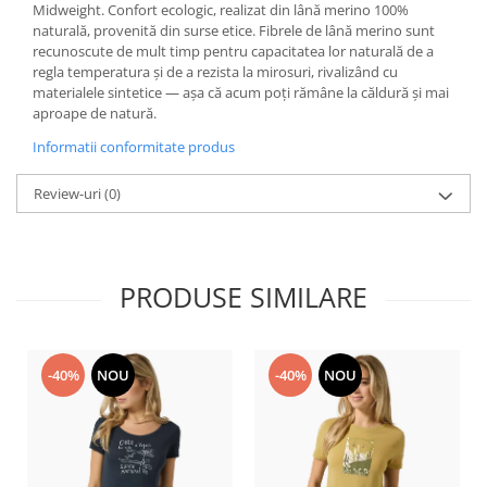
Midweight. Confort ecologic, realizat din lână merino 100%
Accesorii
naturală, provenită din surse etice. Fibrele de lână merino sunt
recunoscute de mult timp pentru capacitatea lor naturală de a
Bike
regla temperatura și de a rezista la mirosuri, rivalizând cu
materialele sintetice — așa că acum poți rămâne la căldură și mai
aproape de natură.
Informatii conformitate produs
Review-uri
(0)
PRODUSE SIMILARE
-40%
NOU
-40%
NOU