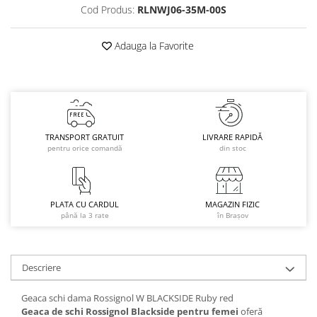
Cod Produs:
RLNWJ06-35M-00S
Caciuli
Manusi
Adauga la Favorite
Sosete
Copii
Geci ski copii
Pantaloni ski
Bluze
TRANSPORT GRATUIT
LIVRARE RAPIDĂ
Manusi
pentru orice comandă
din stoc
Caciuli
Sosete
Casti
PLATA CU CARDUL
MAGAZIN FIZIC
până la 3 rate
în Brașov
Ochelari
Bete ski
Spring Collection-Rossignol
Descriere
Incaltaminte
Geaca schi dama Rossignol W BLACKSIDE Ruby red
Barbati
Geaca de schi Rossignol Blackside pentru femei
oferă
Femei