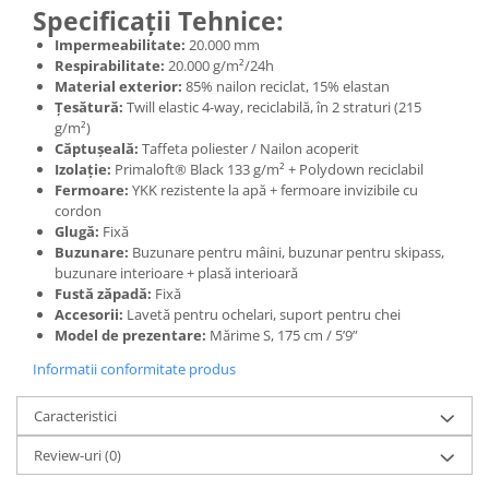
Specificații Tehnice:
Impermeabilitate:
20.000 mm
Respirabilitate:
20.000 g/m²/24h
Material exterior:
85% nailon reciclat, 15% elastan
Țesătură:
Twill elastic 4-way, reciclabilă, în 2 straturi (215
g/m²)
Căptușeală:
Taffeta poliester / Nailon acoperit
Izolație:
Primaloft® Black 133 g/m² + Polydown reciclabil
Fermoare:
YKK rezistente la apă + fermoare invizibile cu
cordon
Glugă:
Fixă
Buzunare:
Buzunare pentru mâini, buzunar pentru skipass,
buzunare interioare + plasă interioară
Fustă zăpadă:
Fixă
Accesorii:
Lavetă pentru ochelari, suport pentru chei
Model de prezentare:
Mărime S, 175 cm / 5’9”
Informatii conformitate produs
Caracteristici
Review-uri
(0)