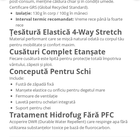
post-consum, menține căldura chiar și în condiții umede.
Certificare GRS (Global Recycled Standard).
Izolație:
130 g în corp / 100 g în mâneci
Interval termic recomandat:
Vreme rece până la foarte
rece
Țesătură Elastică 4-Way Stretch
Material performant care se mișcă natural odată cu corpul tău
pentru mobilitate și confort maxim.
Cusături Complet Etanșate
Fiecare cusătură este lipită pentru protecție totală împotriva
vântului, zăpezii și ploii.
Concepută Pentru Schi
Include:
Fustă de zăpadă fixă
Manșete elastice cu orificiu pentru degetul mare
Fermoare de ventilație
Lavetă pentru ochelari integrată
Suport pentru chei
Tratament Hidrofug Fără PFC
Acoperire DWR (Durable Water Repellent) care respinge apa fără
utilizarea substanțelor toxice pe bază de fluorocarbon.