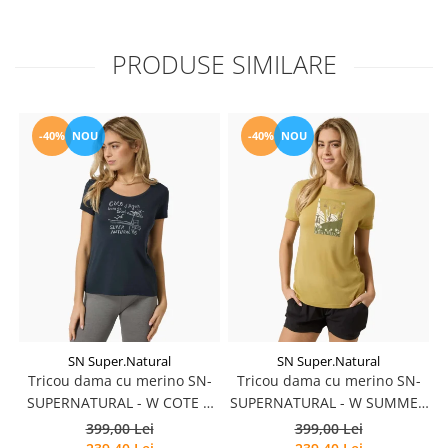
PRODUSE SIMILARE
-40%
NOU
-40%
NOU
SN Super.Natural
SN Super.Natural
Tricou dama cu merino SN-
Tricou dama cu merino SN-
SUPERNATURAL - W COTE D
SUPERNATURAL - W SUMMER
AZUR TEE - Blueberry/White
GONDOLA TEE -
399,00 Lei
399,00 Lei
Stone
Sahara/Various