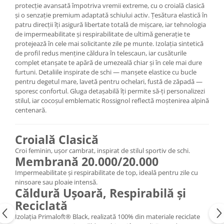
protecție avansată împotriva vremii extreme, cu o croială clasică
Accesorii
și o senzație premium adaptată schiului activ. Țesătura elastică în
patru direcții îți asigură libertate totală de mișcare, iar tehnologia
Bike
de impermeabilitate și respirabilitate de ultimă generație te
protejează în cele mai solicitante zile pe munte. Izolația sintetică
de profil redus menține căldura în telescaun, iar cusăturile
complet etanșate te apără de umezeală chiar și în cele mai dure
furtuni. Detaliile inspirate de schi — manșete elastice cu bucle
pentru degetul mare, lavetă pentru ochelari, fustă de zăpadă —
sporesc confortul. Gluga detașabilă îți permite să-ți personalizezi
stilul, iar cocoșul emblematic Rossignol reflectă moștenirea alpină
centenară.
Croială Clasică
Croi feminin, ușor cambrat, inspirat de stilul sportiv de schi.
Membrană 20.000/20.000
Impermeabilitate și respirabilitate de top, ideală pentru zile cu
ninsoare sau ploaie intensă.
Căldură Ușoară, Respirabilă și
Reciclată
Izolația Primaloft® Black, realizată 100% din materiale reciclate