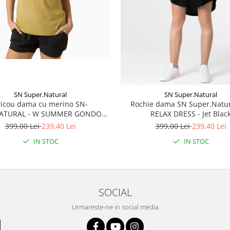
SN Super.Natural
SN Super.Natural
ricou dama cu merino SN-
Rochie dama SN Super.Natur
ATURAL - W SUMMER GONDOLA
RELAX DRESS - Jet Blac
TEE - Sahara/Various
399,00 Lei
239,40 Lei
399,00 Lei
239,40 Lei
IN STOC
IN STOC
SOCIAL
Urmareste-ne in social media