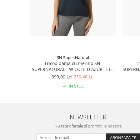
SN Super.Natural
Tricou dama cu merino SN-
T
SUPERNATURAL - W COTE D AZUR TEE -
SUPERN
Blueberry/White Stone
399,00 Lei
239,40 Lei
IN STOC
NEWSLETTER
Nu rata ofertele si promotiile noastre