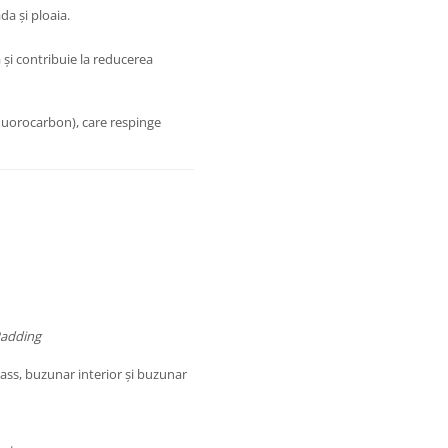
da și ploaia.
 și contribuie la reducerea
luorocarbon), care respinge
Padding
ass, buzunar interior și buzunar