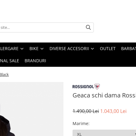
ALERGARE
BIKE
DIVERSE ACCESORII
OUTLET
BARBAT
INAL SALE
BRANDURI
Black
Geaca schi dama Ross
1.490,00 Lei
1.043,00 Lei
Marime
: