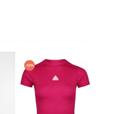
-50%
-20%