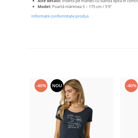
Alte detalii:
Inserții pe mâneci cu bandă lipită în contr
Model:
Poartă mărimea S – 175 cm / 5'9"
Informatii conformitate produs
-40%
NOU
-40%