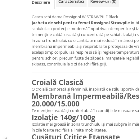
Caracteristici
Review-uri
(0)
Descriere
Caciuli
Manusi
Geaca schi dama Rossignol W STRAWPILE Black
Sosete
Jacheta de schi pentru femei Rossignol Strawpile
îmbin
schiului, cu protecție modernă împotriva intemperiilor și iz
Copii
te menține caldă, uscată și concentrată pe schiat. Izolația 
Geci ski copii
în zona trunchiului, cu o cantitate mai redusă în mâneci pe
membrană impermeabilă și respirabilă te protejează de vr
Pantaloni ski
același timp corpului să respire și să își regleze temperatur
Bluze
pentru schiori, precum fusta de zăpadă, manșetele reglabi
skipass, contribuie la o zi de schi fără griji.
Manusi
Caciuli
Croială Clasică
Sosete
Casti
O croială cambrată și feminină, inspirată de stilul sportiv de
Membrană Impermeabilă/Resp
Ochelari
20.000/15.000
Bete ski
Te menține uscată și confortabilă în condiții de ninsoare 
Spring Collection-Rossignol
Izolație 140g/100g
Incaltaminte
Izolație mai groasă în zona trunchiului și mai subțire în mâ
în zile foarte reci fără a limita mobilitatea.
Barbati
Cusături Critice Etanșate
Femei