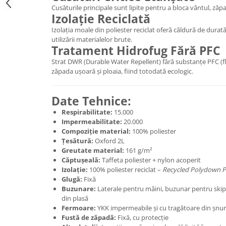
Cusăturile principale sunt lipite pentru a bloca vântul, zăpa
Accesorii
Izolație Reciclată
Bike
Izolația moale din poliester reciclat oferă căldură de durată
utilizării materialelor brute.
Tratament Hidrofug Fără PFC
Strat DWR (Durable Water Repellent) fără substanțe PFC (f
zăpada ușoară și ploaia, fiind totodată ecologic.
Date Tehnice:
Respirabilitate:
15.000
Impermeabilitate:
20.000
Compoziție material:
100% poliester
Țesătură:
Oxford 2L
Greutate material:
161 g/m²
Căptușeală:
Taffeta poliester + nylon acoperit
Izolație:
100% poliester reciclat –
Recycled Polydown 
Glugă:
Fixă
Buzunare:
Laterale pentru mâini, buzunar pentru skip
din plasă
Fermoare:
YKK impermeabile și cu tragătoare din șnur
Fustă de zăpadă:
Fixă, cu protecție