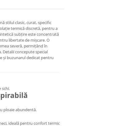
ă stilul clasic, curat, specific
olație termică discretă, pentru a
sintetică subțire este concentrată
ntru libertate de mișcare. O
emea severă, permițând în
a. Detalii concepute special
le și buzunarul dedicat pentru
 schi.
irabilă
sau ploaie abundentă.
neci, ideală pentru confort termic