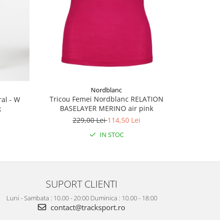
Nordblanc
Tricou Femei Nordblanc RELATION
al - W
Panta
BASELAYER MERINO air pink
k
HUMMVE
229,00 Lei
114,50 Lei
3
IN STOC
SUPORT CLIENTI
Luni - Sambata : 10.00 - 20:00 Duminica : 10.00 - 18:00
contact@tracksport.ro