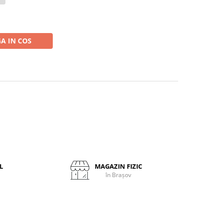
A IN COS
L
MAGAZIN FIZIC
în Brașov