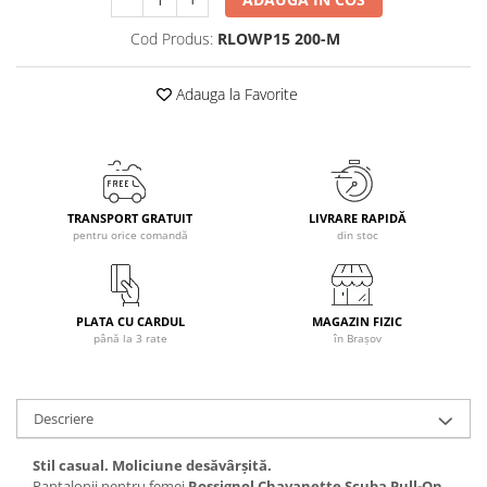
Caciuli
Cod Produs:
RLOWP15 200-M
Manusi
Sosete
Adauga la Favorite
Copii
Geci ski copii
Pantaloni ski
Bluze
TRANSPORT GRATUIT
LIVRARE RAPIDĂ
Manusi
pentru orice comandă
din stoc
Caciuli
Sosete
Casti
PLATA CU CARDUL
MAGAZIN FIZIC
Ochelari
până la 3 rate
în Brașov
Bete ski
Spring Collection-Rossignol
Descriere
Incaltaminte
Barbati
Stil casual. Moliciune desăvârșită.
Pantalonii pentru femei
Rossignol Chavanette Scuba Pull-On
Femei