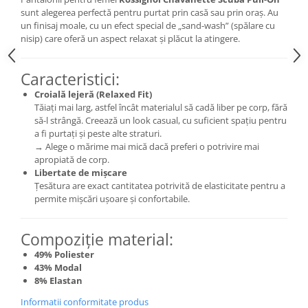
sunt alegerea perfectă pentru purtat prin casă sau prin oraș. Au
Accesorii
un finisaj moale, cu un efect special de „sand-wash” (spălare cu
Bike
nisip) care oferă un aspect relaxat și plăcut la atingere.
Caracteristici:
Croială lejeră (Relaxed Fit)
Tăiați mai larg, astfel încât materialul să cadă liber pe corp, fără
să-l strângă. Creează un look casual, cu suficient spațiu pentru
a fi purtați și peste alte straturi.
→ Alege o mărime mai mică dacă preferi o potrivire mai
apropiată de corp.
Libertate de mișcare
Țesătura are exact cantitatea potrivită de elasticitate pentru a
permite mișcări ușoare și confortabile.
Compoziție material:
49% Poliester
43% Modal
8% Elastan
Informatii conformitate produs