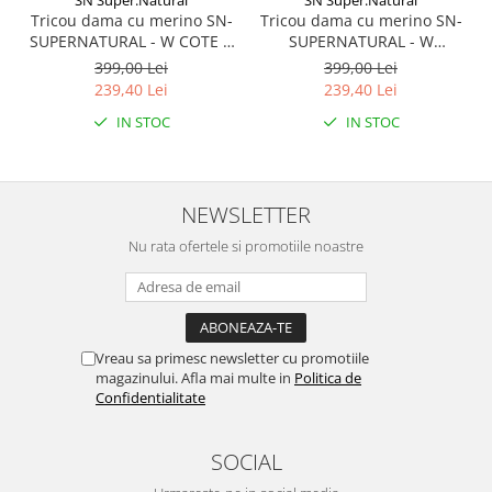
SN Super.Natural
SN Super.Natural
Tricou dama cu merino SN-
Tricou dama cu merino SN-
SUPERNATURAL - W COTE D
SUPERNATURAL - W
AZUR TEE - Blueberry/White
SUMMER GONDOLA TEE -
399,00 Lei
399,00 Lei
Stone
Sahara/Various
239,40 Lei
239,40 Lei
IN STOC
IN STOC
NEWSLETTER
Nu rata ofertele si promotiile noastre
Vreau sa primesc newsletter cu promotiile
magazinului. Afla mai multe in
Politica de
Confidentialitate
SOCIAL