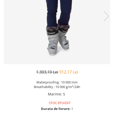
Rucsacuri
Fuste
Barbati
Șosete
Geci ski
Incaltaminte
Pantaloni ski
Mid Layere
Jachete
Tricouri
Caciuli
Manusi
Sosete
1.303,10 Lei
912,17 Lei
Femei
Geci ski
Waterproofing : 10 000 mm
Incaltaminte
Breathability : 10 000 g/m²/24h
Pantaloni ski
Marime
:
S
Mid Layere
STOC EPUIZAT
Jachete
Durata de livrare:
1
Tricouri