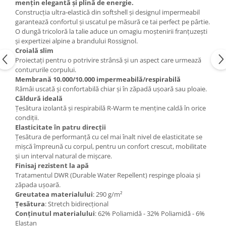
mențin elegantă și plină de energie.
Construcția ultra-elastică din softshell și designul impermeabil
Accesorii
garantează confortul și uscatul pe măsură ce tai perfect pe pârtie.
Bike
O dungă tricoloră la talie aduce un omagiu moștenirii franțuzești
și expertizei alpine a brandului Rossignol.
Croială slim
Proiectați pentru o potrivire strânsă și un aspect care urmează
contururile corpului.
Membrană 10.000/10.000 impermeabilă/respirabilă
Rămâi uscată și confortabilă chiar și în zăpadă ușoară sau ploaie.
Căldură ideală
Țesătura izolantă și respirabilă R-Warm te menține caldă în orice
condiții.
Elasticitate în patru direcții
Țesătura de performanță cu cel mai înalt nivel de elasticitate se
mișcă împreună cu corpul, pentru un confort crescut, mobilitate
și un interval natural de mișcare.
Finisaj rezistent la apă
Tratamentul DWR (Durable Water Repellent) respinge ploaia și
zăpada ușoară.
Greutatea materialului
: 290 g/m²
Țesătura
: Stretch bidirecțional
Conținutul materialului
: 62% Poliamidă - 32% Poliamidă - 6%
Elastan