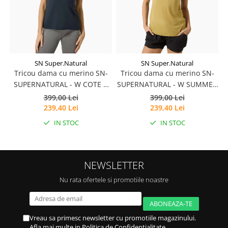
SN Super.Natural
SN Super.Natural
Tricou dama cu merino SN-
Tricou dama cu merino SN-
SUPERNATURAL - W COTE D
SUPERNATURAL - W SUMMER
AZUR TEE - Blueberry/White
GONDOLA TEE -
399,00 Lei
399,00 Lei
Stone
Sahara/Various
239,40 Lei
239,40 Lei
IN STOC
IN STOC
NEWSLETTER
Nu rata ofertele si promotiile noastre
Vreau sa primesc newsletter cu promotiile magazinului.
Afla mai multe in
Politica de Confidentialitate