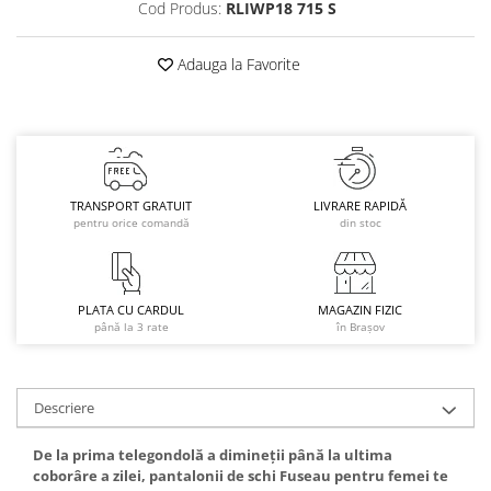
Cod Produs:
RLIWP18 715 S
Caciuli
Manusi
Adauga la Favorite
Sosete
Copii
Geci ski copii
Pantaloni ski
Bluze
TRANSPORT GRATUIT
LIVRARE RAPIDĂ
pentru orice comandă
din stoc
Manusi
Caciuli
Sosete
PLATA CU CARDUL
MAGAZIN FIZIC
Casti
până la 3 rate
în Brașov
Ochelari
Bete ski
Spring Collection-Rossignol
Descriere
Incaltaminte
De la prima telegondolă a dimineții până la ultima
Barbati
coborâre a zilei, pantalonii de schi Fuseau pentru femei te
Femei