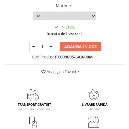
Marime
:
Caciuli
Manusi
Sosete
IN STOC
Copii
Durata de livrare:
1
Geci ski copii
Pantaloni ski
ADAUGA IN COS
Bluze
Cod Produs:
PC009695-6A0-00M
Manusi
Caciuli
Adauga la Favorite
Sosete
Casti
Ochelari
Bete ski
TRANSPORT GRATUIT
LIVRARE RAPIDĂ
Spring Collection-Rossignol
pentru orice comandă
din stoc
Incaltaminte
Barbati
Femei