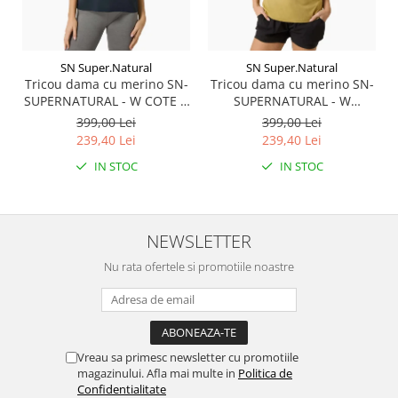
SN Super.Natural
SN Super.Natural
Tricou dama cu merino SN-
Tricou dama cu merino SN-
SUPERNATURAL - W COTE D
SUPERNATURAL - W
AZUR TEE - Blueberry/White
SUMMER GONDOLA TEE -
399,00 Lei
399,00 Lei
Stone
Sahara/Various
239,40 Lei
239,40 Lei
IN STOC
IN STOC
NEWSLETTER
Nu rata ofertele si promotiile noastre
Vreau sa primesc newsletter cu promotiile
magazinului. Afla mai multe in
Politica de
Confidentialitate