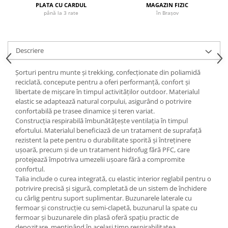
PLATA CU CARDUL
MAGAZIN FIZIC
Accesorii
până la 3 rate
în Brașov
Bike
Descriere
Șorturi pentru munte și trekking, confecționate din poliamidă
reciclată, concepute pentru a oferi performanță, confort și
libertate de mișcare în timpul activităților outdoor. Materialul
elastic se adaptează natural corpului, asigurând o potrivire
confortabilă pe trasee dinamice și teren variat.
Construcția respirabilă îmbunătățește ventilația în timpul
efortului. Materialul beneficiază de un tratament de suprafață
rezistent la pete pentru o durabilitate sporită și întreținere
ușoară, precum și de un tratament hidrofug fără PFC, care
protejează împotriva umezelii ușoare fără a compromite
confortul.
Talia include o curea integrată, cu elastic interior reglabil pentru o
potrivire precisă și sigură, completată de un sistem de închidere
cu cârlig pentru suport suplimentar. Buzunarele laterale cu
fermoar și construcție cu semi-clapetă, buzunarul la spate cu
fermoar și buzunarele din plasă oferă spațiu practic de
depozitare, menținând în același timp respirabilitatea.