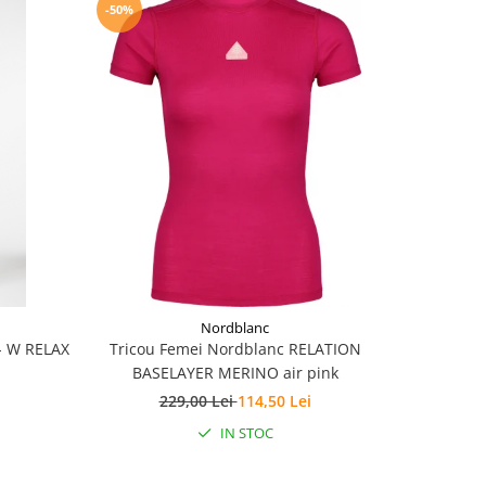
-50%
-20%
Nordblanc
- W RELAX
Tricou Femei Nordblanc RELATION
Pantaloni 
BASELAYER MERINO air pink
S
229,00 Lei
114,50 Lei
3
IN STOC