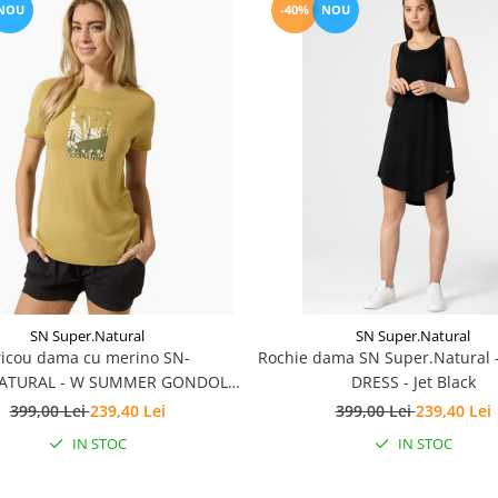
NOU
-40%
NOU
SN Super.Natural
SN Super.Natural
ricou dama cu merino SN-
Rochie dama SN Super.Natural 
ATURAL - W SUMMER GONDOLA
DRESS - Jet Black
TEE - Sahara/Various
399,00 Lei
239,40 Lei
399,00 Lei
239,40 Lei
IN STOC
IN STOC