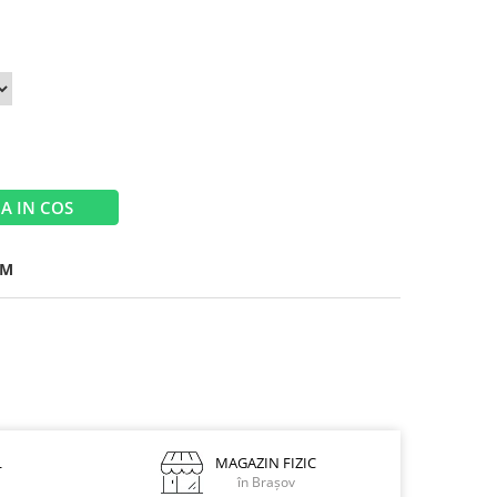
A IN COS
0M
L
MAGAZIN FIZIC
în Brașov