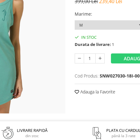
399,00 Lei
239,40 Lei
Marime
:
IN STOC
Durata de livrare:
1
ADAUG
Cod Produs:
SNW027030-18I-0
Adauga la Favorite
LIVRARE RAPIDĂ
PLATA CU CARDU
din stoc
până la 3 rate