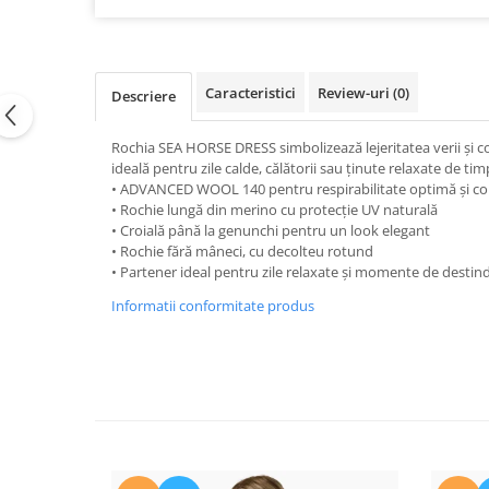
Caciuli
Manusi
Sosete
Caracteristici
Review-uri
(0)
Descriere
Copii
Geci ski copii
Rochia SEA HORSE DRESS simbolizează lejeritatea verii și con
ideală pentru zile calde, călătorii sau ținute relaxate de timp
Pantaloni ski
• ADVANCED WOOL 140 pentru respirabilitate optimă și con
Bluze
• Rochie lungă din merino cu protecție UV naturală
Manusi
• Croială până la genunchi pentru un look elegant
• Rochie fără mâneci, cu decolteu rotund
Caciuli
• Partener ideal pentru zile relaxate și momente de destin
Sosete
Informatii conformitate produs
Casti
Ochelari
Bete ski
Spring Collection-Rossignol
Incaltaminte
Barbati
Femei