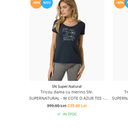
-40%
NOU
-40%
Accesorii
Bike
SN Super.Natural
Tricou dama cu merino SN-
T
SUPERNATURAL - W COTE D AZUR TEE -
SUPERN
Blueberry/White Stone
399,00 Lei
239,40 Lei
IN STOC