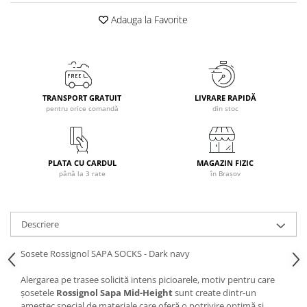
Caciuli
Adauga la Favorite
Manusi
Sosete
Copii
Geci ski copii
TRANSPORT GRATUIT
LIVRARE RAPIDĂ
Pantaloni ski
pentru orice comandă
din stoc
Bluze
Manusi
Caciuli
PLATA CU CARDUL
MAGAZIN FIZIC
până la 3 rate
în Brașov
Sosete
Casti
Ochelari
Descriere
Bete ski
Spring Collection-Rossignol
Sosete Rossignol SAPA SOCKS - Dark navy
Incaltaminte
Alergarea pe trasee solicită intens picioarele, motiv pentru care
Barbati
șosetele
Rossignol Sapa Mid-Height
sunt create dintr-un
amestec special de materiale care oferă o potrivire optimă și
Femei