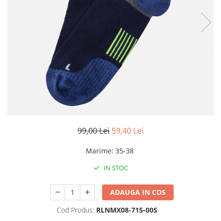
Rucsacuri
Fuste
Barbati
Șosete
Geci ski
Incaltaminte
Pantaloni ski
Mid Layere
Jachete
Tricouri
Caciuli
Manusi
Sosete
99,00 Lei
59,40 Lei
Femei
Marime
:
35-38
Geci ski
Incaltaminte
IN STOC
Pantaloni ski
ADAUGA IN COS
Mid Layere
Jachete
Cod Produs:
RLNMX08-715-00S
Tricouri