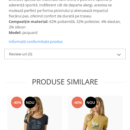
aderență sporită. Indiferent cât de departe alergi, acestea se
Accesorii
mulează perfect pe forma piciorului și atenuează impactul
Bike
fiecărui pas, oferind confort de durată pe traseu.
Compoziție material:
62% poliamidă, 32% poliester, 4% elastan,
2% silicon
Model:
Jacquard
Informatii conformitate produs
Review-uri
(0)
PRODUSE SIMILARE
-40%
NOU
-40%
NOU