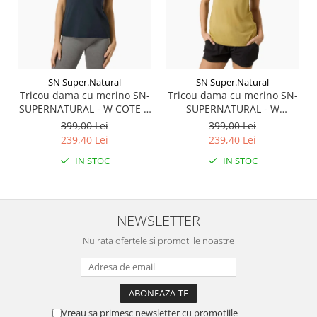
SN Super.Natural
SN Super.Natural
Tricou dama cu merino SN-
Tricou dama cu merino SN-
SUPERNATURAL - W COTE D
SUPERNATURAL - W
AZUR TEE - Blueberry/White
SUMMER GONDOLA TEE -
399,00 Lei
399,00 Lei
Stone
Sahara/Various
239,40 Lei
239,40 Lei
IN STOC
IN STOC
NEWSLETTER
Nu rata ofertele si promotiile noastre
Vreau sa primesc newsletter cu promotiile