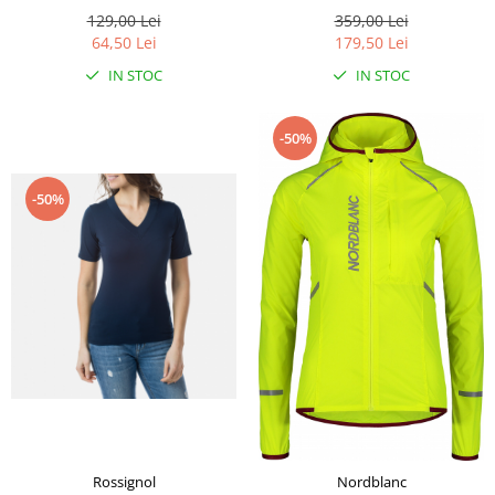
red coral
359,00 Lei
129,00 Lei
179,50 Lei
64,50 Lei
IN STOC
IN STOC
-50%
-50%
Rossignol
Nordblanc