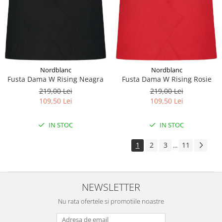
Nordblanc
Nordblanc
Fusta Dama W Rising Neagra
Fusta Dama W Rising Rosie
219,00 Lei
219,00 Lei
109,50 Lei
109,50 Lei
IN STOC
IN STOC
1
2
3
11
...
NEWSLETTER
Nu rata ofertele si promotiile noastre