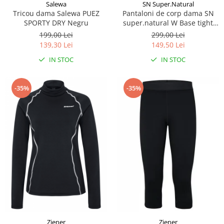
Salewa
SN Super.Natural
Tricou dama Salewa PUEZ
Pantaloni de corp dama SN
SPORTY DRY Negru
super.natural W Base tight
175 Ash melange
199,00 Lei
299,00 Lei
139,30 Lei
149,50 Lei
IN STOC
IN STOC
-35%
-35%
Ziener
Ziener