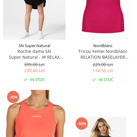
Caciuli
Manusi
Sosete
Copii
Geci ski copii
SN Super.Natural
Nordblanc
Pantaloni ski
Rochie dama SN
Tricou Femei Nordblanc
Bluze
Super.Natural - W RELAX
RELATION BASELAYER
DRESS - Jet Black
MERINO air pink
Manusi
399,00 Lei
229,00 Lei
239,40 Lei
114,50 Lei
Caciuli
Sosete
IN STOC
IN STOC
Casti
Ochelari
-30%
Bete ski
Spring Collection-Rossignol
Incaltaminte
-50%
Barbati
Femei