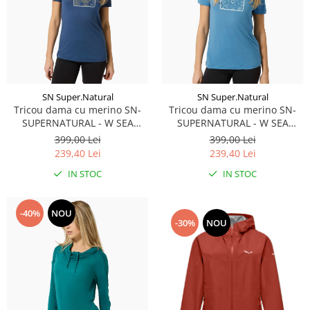
SN Super.Natural
SN Super.Natural
Tricou dama cu merino SN-
Tricou dama cu merino SN-
SUPERNATURAL - W SEA
SUPERNATURAL - W SEA
URCHIN TEE - Ocean
URCHIN TEE - Blue
399,00 Lei
399,00 Lei
Blue/Various
Heaven/Blue Heaven/White
239,40 Lei
239,40 Lei
Stone
IN STOC
IN STOC
-40%
NOU
-30%
NOU