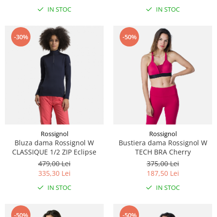
IN STOC
IN STOC
-30%
-50%
Rossignol
Rossignol
Bluza dama Rossignol W
Bustiera dama Rossignol W
CLASSIQUE 1/2 ZIP Eclipse
TECH BRA Cherry
479,00 Lei
375,00 Lei
335,30 Lei
187,50 Lei
IN STOC
IN STOC
-50%
-50%