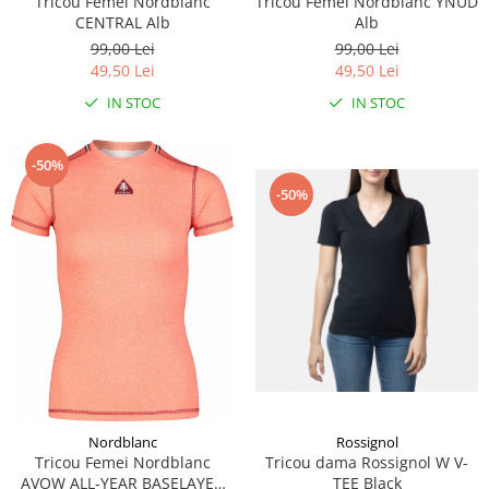
Tricou Femei Nordblanc
Tricou Femei Nordblanc YNUD
CENTRAL Alb
Alb
99,00 Lei
99,00 Lei
49,50 Lei
49,50 Lei
IN STOC
IN STOC
-50%
-50%
Rossignol
Nordblanc
Tricou dama Rossignol W V-
Tricou Femei Nordblanc
TEE Black
AVOW ALL-YEAR BASELAYER