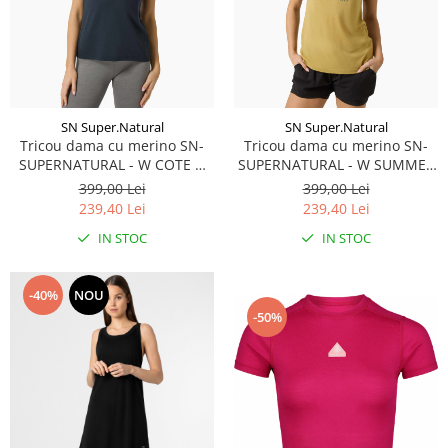
Rucsacuri
Fuste
Barbati
Șosete
Geci ski
Incaltaminte
Pantaloni ski
Mid Layere
SN Super.Natural
SN Super.Natural
Tricou dama cu merino SN-
Tricou dama cu merino SN-
Jachete
SUPERNATURAL - W COTE D
SUPERNATURAL - W SUMMER
Tricouri
AZUR TEE - Blueberry/White
GONDOLA TEE -
399,00 Lei
399,00 Lei
Stone
Sahara/Various
Caciuli
239,40 Lei
239,40 Lei
Manusi
IN STOC
IN STOC
Sosete
Femei
-40%
NOU
Geci ski
-50%
Incaltaminte
Pantaloni ski
Mid Layere
Jachete
Tricouri