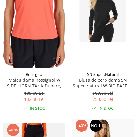
Accesorii
Bike
SN Super.Natural
Rossignol
Bluza de corp dama SN
Maieu dama Rossignol W
Super.Natural W BIO BASE LS
SIDELHORN TANK Dubarry
Jet Black
500,00 Lei
189,00 Lei
250,00 Lei
132,30 Lei
IN STOC
IN STOC
-40%
NOU
-40%