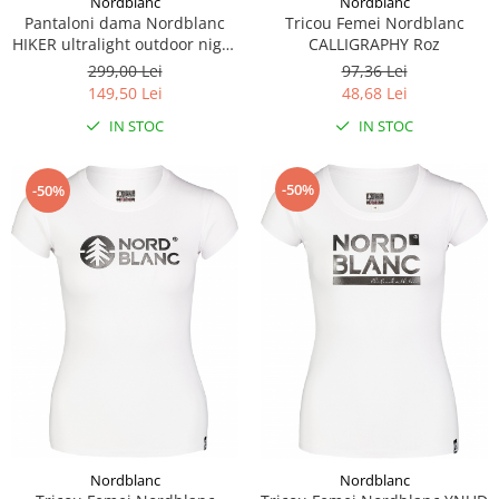
Nordblanc
Nordblanc
Tricou Femei Nordblanc
Pantaloni dama Nordblanc
CALLIGRAPHY Roz
HIKER ultralight outdoor night
blue
97,36 Lei
299,00 Lei
48,68 Lei
149,50 Lei
IN STOC
IN STOC
-50%
-50%
Nordblanc
Nordblanc