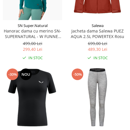
Salewa
SN Super.Natural
Jacheta dama Salewa PUEZ
Hanorac dama cu merino SN-
AQUA 2.5L POWERTEX Rosu
SUPERNATURAL - W FUNNEL
HOODIE Pacific
699,00 Lei
499,00 Lei
489,30 Lei
299,40 Lei
IN STOC
IN STOC
-30%
NOU
-50%