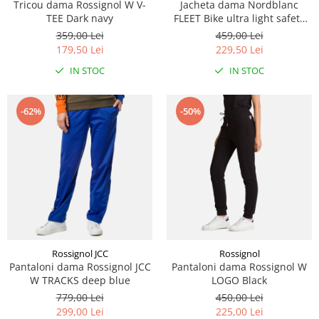
Tricou dama Rossignol W V-
Jacheta dama Nordblanc
TEE Dark navy
FLEET Bike ultra light safety
yellow
359,00 Lei
459,00 Lei
179,50 Lei
229,50 Lei
IN STOC
IN STOC
-62%
-50%
Rossignol JCC
Rossignol
Pantaloni dama Rossignol JCC
Pantaloni dama Rossignol W
W TRACKS deep blue
LOGO Black
779,00 Lei
450,00 Lei
299,00 Lei
225,00 Lei