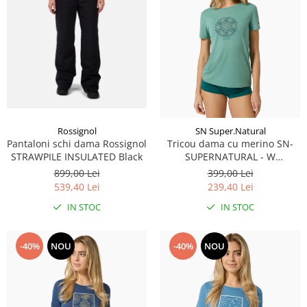
Rossignol
SN Super.Natural
Pantaloni schi dama Rossignol
Tricou dama cu merino SN-
STRAWPILE INSULATED Black
SUPERNATURAL - W
ORNAMENT TEE - Lagoon
899,00 Lei
399,00 Lei
Green/Pacific/Feather Grey
539,40 Lei
239,40 Lei
IN STOC
IN STOC
-40%
NOU
-40%
NOU