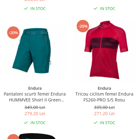
IN STOC
IN STOC
-20%
-20%
Endura
Endura
Pantaloni scurti femei Endura
Tricou ciclism femei Endura
HUMMVEE Short II Green
FS260-PRO S/S Rosu
Spruce
349,00 Lei
339,00 Lei
279,20 Lei
271,20 Lei
IN STOC
IN STOC