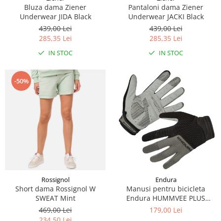
Bluza dama Ziener
Pantaloni dama Ziener
Underwear JIDA Black
Underwear JACKI Black
439,00 Lei
439,00 Lei
285,35 Lei
285,35 Lei
IN STOC
IN STOC
-50%
Rossignol
Endura
Short dama Rossignol W
Manusi pentru bicicleta
SWEAT Mint
Endura HUMMVEE PLUS
GLOVE - BLACK
469,00 Lei
179,00 Lei
234,50 Lei