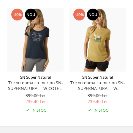
-40%
NOU
-40%
NOU
SN Super.Natural
SN Super.Natural
Tricou dama cu merino SN-
Tricou dama cu merino SN-
SUPERNATURAL - W COTE D
SUPERNATURAL - W
AZUR TEE - Blueberry/White
SUMMER GONDOLA TEE -
399,00 Lei
399,00 Lei
Stone
Sahara/Various
239,40 Lei
239,40 Lei
IN STOC
IN STOC