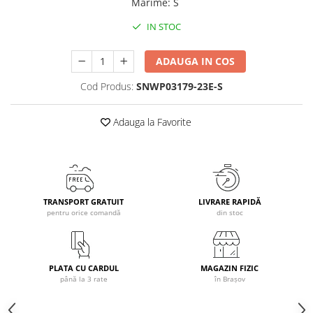
Marime
:
S
Caciuli
IN STOC
Manusi
Sosete
ADAUGA IN COS
Copii
Cod Produs:
SNWP03179-23E-S
Geci ski copii
Pantaloni ski
Adauga la Favorite
Bluze
Manusi
Caciuli
Sosete
Casti
TRANSPORT GRATUIT
LIVRARE RAPIDĂ
pentru orice comandă
din stoc
Ochelari
Bete ski
Spring Collection-Rossignol
PLATA CU CARDUL
MAGAZIN FIZIC
Incaltaminte
până la 3 rate
în Brașov
Barbati
Femei