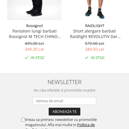
Rossignol
RAIDLIGHT
Pantaloni lungi barbati
Short alergare barbati
Rossignol M TECH CHINO -
Raidlight REVOLUTIV Dark
Black
grey
499,00 Lei
579,00 Lei
349,30 Lei
289,50 Lei
IN STOC
IN STOC
NEWSLETTER
Nu rata ofertele si promotiile noastre
Vreau sa primesc newsletter cu promotiile
magazinului. Afla mai multe in
Politica de