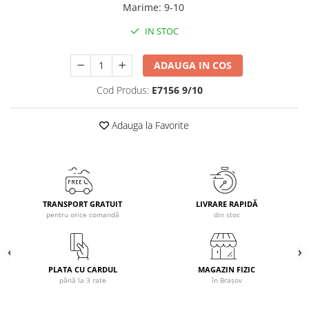
Marime
:
9-10
Caciuli
IN STOC
Manusi
Sosete
ADAUGA IN COS
Copii
Geci ski copii
Cod Produs:
E7156 9/10
Pantaloni ski
Adauga la Favorite
Bluze
Manusi
Caciuli
Sosete
Casti
TRANSPORT GRATUIT
LIVRARE RAPIDĂ
Ochelari
pentru orice comandă
din stoc
Bete ski
Spring Collection-Rossignol
PLATA CU CARDUL
MAGAZIN FIZIC
Incaltaminte
până la 3 rate
în Brașov
Barbati
Femei