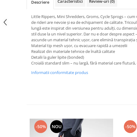
Caracteristici
Review-uri
(0)
Descriere
Caciuli
Manusi
Little Rippers, Mini Shredders, Groms, Cycle Sprogs – cum 
Sosete
de rideri are nevoie și ea de echipament de calitate. Tric
lungă este inspirat din versiunea pentru adulți, cu dimensiu
Copii
stil duse la un nivel superior. Dar nu e doar despre aspect
Geci ski copii
ascunde un material tehnic ușor, care elimină transpirația și
Material tip mesh ușor, cu evacuare rapidă a umezelii
Pantaloni ski
Realizat din materiale tehnice de înaltă calitate
Bluze
Detalii la guler lipite (bonded)
Croială standard slim – nu largă, fără material care flutură,
Manusi
Caciuli
Informatii conformitate produs
Sosete
Casti
Ochelari
Bete ski
Spring Collection-Rossignol
Incaltaminte
-50%
NOU
-50%
Barbati
Femei