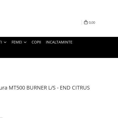
0,00
I
FEMEI
COPII
INCALTAMINTE
ndura MT500 BURNER L/S - END CITRUS