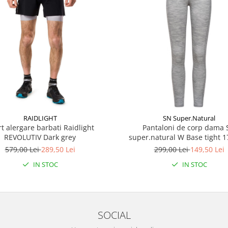
RAIDLIGHT
SN Super.Natural
t alergare barbati Raidlight
Pantaloni de corp dama
REVOLUTIV Dark grey
super.natural W Base tight 
melange
579,00 Lei
289,50 Lei
299,00 Lei
149,50 Lei
IN STOC
IN STOC
SOCIAL