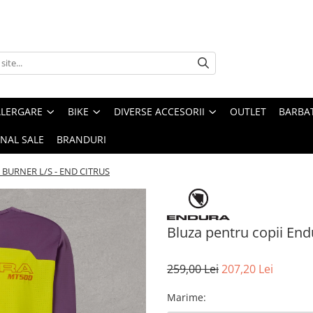
ALERGARE
BIKE
DIVERSE ACCESORII
OUTLET
BARBAT
INAL SALE
BRANDURI
0 BURNER L/S - END CITRUS
Bluza pentru copii E
259,00 Lei
207,20 Lei
Marime
: