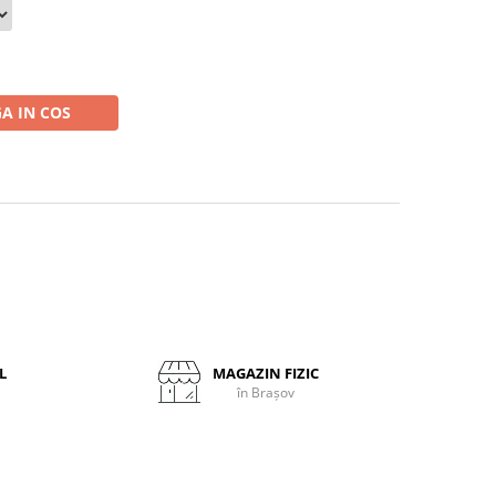
A IN COS
L
MAGAZIN FIZIC
în Brașov