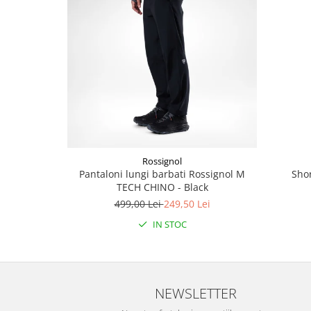
Accesorii
Bike
Rossignol
Pantaloni lungi barbati Rossignol M
Shor
TECH CHINO - Black
499,00 Lei
249,50 Lei
IN STOC
NEWSLETTER