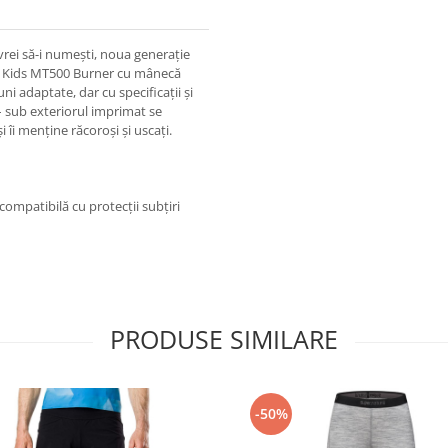
vrei să-i numești, noua generație
oul Kids MT500 Burner cu mânecă
ni adaptate, dar cu specificații și
 – sub exteriorul imprimat se
 îi menține răcoroși și uscați.
 compatibilă cu protecții subțiri
PRODUSE SIMILARE
-50%