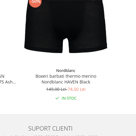
-50%
-50%
Nordblanc
Boxeri barbati thermo merino
 SN
Pantalon
Nordblanc HAVEN Black
175 Ash
EASY-GOI
149,00 Lei
74,50 Lei
2
IN STOC
SUPORT CLIENTI