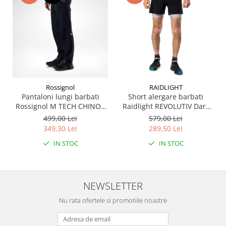
Rossignol
RAIDLIGHT
Pantaloni lungi barbati
Short alergare barbati
Rossignol M TECH CHINO -
Raidlight REVOLUTIV Dark
Black
grey
499,00 Lei
579,00 Lei
349,30 Lei
289,50 Lei
IN STOC
IN STOC
NEWSLETTER
Nu rata ofertele si promotiile noastre