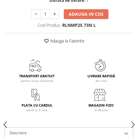
Durata de livrare:
1
Caciuli
ADAUGA IN COS
Manusi
Sosete
Cod Produs:
RLNMP25 73N L
Copii
Geci ski copii
Adauga la Favorite
Pantaloni ski
Bluze
Manusi
Caciuli
TRANSPORT GRATUIT
LIVRARE RAPIDĂ
Sosete
pentru orice comandă
din stoc
Casti
Ochelari
Bete ski
PLATA CU CARDUL
MAGAZIN FIZIC
până la 3 rate
în Brașov
Spring Collection-Rossignol
Incaltaminte
Barbati
Descriere
Femei