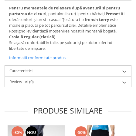
Accesorii
Pentru momentele de relaxare după aventură și pentru
purtarea de zi cu zi
, pantalonii scurți pentru bărbați
Presset
îți
Bike
oferă confort și un stil casual. Țesătura tip
french terry
este
moale și plăcută pe tot parcursul zilei. Detaliile emblematice
Rossignol evidențiază moștenirea noastră montană bogată.
Croială regular (clasică)
Se așază confortabil în talie, pe șolduri și pe picior, oferind
libertate de mișcare.
Informatii conformitate produs
Caracteristici
Review-uri
(0)
PRODUSE SIMILARE
-30%
NOU
-50%