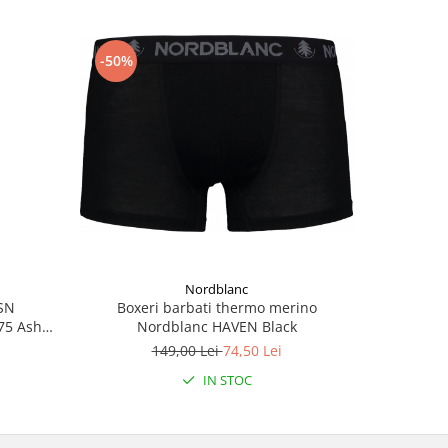
-50%
-50%
Nordblanc
Boxeri barbati thermo merino
 SN
Pantalon
Nordblanc HAVEN Black
175 Ash
EASY-GOI
149,00 Lei
74,50 Lei
2
IN STOC