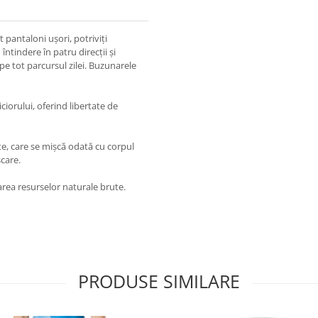
 pantaloni ușori, potriviți
întindere în patru direcții și
 pe tot parcursul zilei. Buzunarele
ciorului, oferind libertate de
te, care se mișcă odată cu corpul
care.
area resurselor naturale brute.
PRODUSE SIMILARE