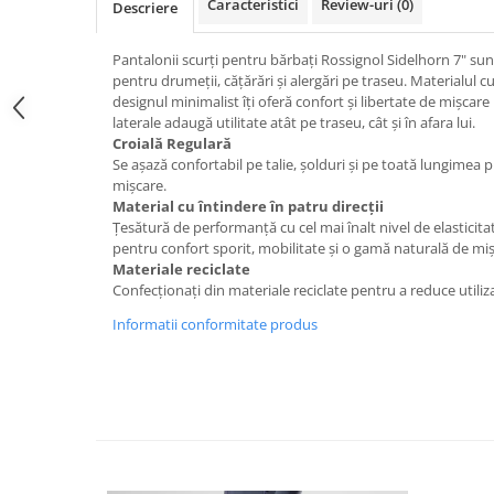
Caracteristici
Review-uri
(0)
Descriere
Caciuli
Manusi
Pantalonii scurți pentru bărbați Rossignol Sidelhorn 7" sunt
Sosete
pentru drumeții, cățărări și alergări pe traseu. Materialul cu 
designul minimalist îți oferă confort și libertate de mișcare
Copii
laterale adaugă utilitate atât pe traseu, cât și în afara lui.
Geci ski copii
Croială Regulară
Se așază confortabil pe talie, șolduri și pe toată lungimea pi
Pantaloni ski
mișcare.
Bluze
Material cu întindere în patru direcții
Țesătură de performanță cu cel mai înalt nivel de elasticita
Manusi
pentru confort sporit, mobilitate și o gamă naturală de miș
Caciuli
Materiale reciclate
Sosete
Confecționați din materiale reciclate pentru a reduce utiliz
Casti
Informatii conformitate produs
Ochelari
Bete ski
Spring Collection-Rossignol
Incaltaminte
Barbati
Femei