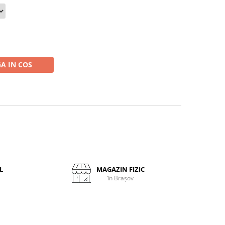
A IN COS
L
MAGAZIN FIZIC
în Brașov