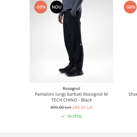
-50%
NOU
-50%
Accesorii
Bike
Rossignol
Pantaloni lungi barbati Rossignol M
Shor
TECH CHINO - Black
499,00 Lei
249,50 Lei
IN STOC