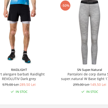
-50%
RAIDLIGHT
SN Super.Natural
t alergare barbati Raidlight
Pantaloni de corp dama
REVOLUTIV Dark grey
super.natural W Base tight 
melange
579,00 Lei
289,50 Lei
299,00 Lei
149,50 Lei
IN STOC
IN STOC