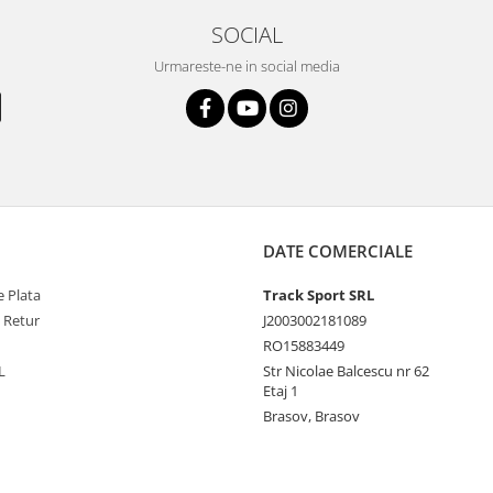
SOCIAL
Urmareste-ne in social media
DATE COMERCIALE
 Plata
Track Sport SRL
e Retur
J2003002181089
RO15883449
L
Str Nicolae Balcescu nr 62
Etaj 1
Brasov, Brasov