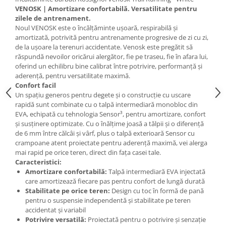
VENOSK | Amortizare confortabilă. Versatilitate pentru
Accesorii
zilele de antrenament.
Bike
Noul VENOSK este o încălțăminte ușoară, respirabilă și
amortizată, potrivită pentru antrenamente progresive de zi cu zi,
de la ușoare la terenuri accidentate. Venosk este pregătit să
răspundă nevoilor oricărui alergător, fie pe traseu, fie în afara lui,
oferind un echilibru bine calibrat între potrivire, performanță și
aderență, pentru versatilitate maximă.
Confort facil
Un spațiu generos pentru degete și o construcție cu uscare
rapidă sunt combinate cu o talpă intermediară monobloc din
EVA, echipată cu tehnologia Sensor³, pentru amortizare, confort
și susținere optimizate. Cu o înălțime joasă a tălpii și o diferență
de 6 mm între călcâi și vârf, plus o talpă exterioară Sensor cu
crampoane atent proiectate pentru aderență maximă, vei alerga
mai rapid pe orice teren, direct din fața casei tale.
Caracteristici:
Amortizare confortabilă:
Talpă intermediară EVA injectată
care amortizează fiecare pas pentru confort de lungă durată
Stabilitate pe orice teren:
Design cu toc în formă de pană
pentru o suspensie independentă și stabilitate pe teren
accidentat și variabil
Potrivire versatilă:
Proiectată pentru o potrivire și senzație