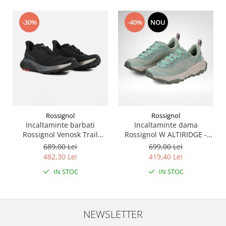
-30%
-40%
NOU
Rossignol
Rossignol
Incaltaminte barbati
Incaltaminte dama
Rossignol Venosk Trail
Rossignol W ALTIRIDGE -
Running - Black
Sage Green
689,00 Lei
699,00 Lei
482,30 Lei
419,40 Lei
IN STOC
IN STOC
NEWSLETTER