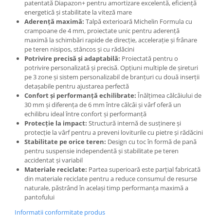
patentată Diapazon+ pentru amortizare excelentă, eficiență
energetică și stabilitate la viteză mare
Aderență maximă:
Talpă exterioară Michelin Formula cu
crampoane de 4 mm, proiectate unic pentru aderență
maximă la schimbări rapide de direcție, accelerație și frânare
pe teren nisipos, stâncos și cu rădăcini
Potrivire precisă și adaptabilă:
Proiectată pentru o
potrivire personalizată și precisă. Opțiuni multiple de șireturi
pe 3 zone și sistem personalizabil de branțuri cu două inserții
detașabile pentru ajustarea perfectă
Confort și performanță echilibrate:
Înălțimea călcâiului de
30 mm și diferența de 6 mm între călcâi și vârf oferă un
echilibru ideal între confort și performanță
Protecție la impact:
Structură internă de susținere și
protecție la vârf pentru a preveni loviturile cu pietre și rădăcini
Stabilitate pe orice teren:
Design cu toc în formă de pană
pentru suspensie independentă și stabilitate pe teren
accidentat și variabil
Materiale reciclate:
Partea superioară este parțial fabricată
din materiale reciclate pentru a reduce consumul de resurse
naturale, păstrând în același timp performanța maximă a
pantofului
Informatii conformitate produs