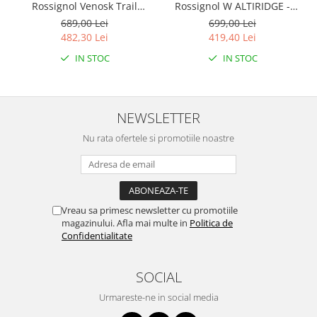
Rossignol Venosk Trail
Rossignol W ALTIRIDGE -
Running - Black
Sage Green
689,00 Lei
699,00 Lei
482,30 Lei
419,40 Lei
IN STOC
IN STOC
NEWSLETTER
Nu rata ofertele si promotiile noastre
Vreau sa primesc newsletter cu promotiile
magazinului. Afla mai multe in
Politica de
Confidentialitate
SOCIAL
Urmareste-ne in social media