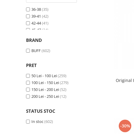
Caciuli
36-38
(35)
Manusi
39-41
(42)
Sosete
42-44
(41)
Copii
45-47
(34)
L/XL
(40)
Geci ski copii
BRAND
S/M
(41)
Pantaloni ski
BUFF
(602)
Bluze
Manusi
PRET
Caciuli
50 Lei - 100 Lei
(259)
Sosete
Original
100 Lei - 150 Lei
(279)
Casti
150 Lei - 200 Lei
(52)
Ochelari
200 Lei - 250 Lei
(12)
Bete ski
Spring Collection-Rossignol
STATUS STOC
Incaltaminte
In stoc
(602)
-30%
Barbati
Femei