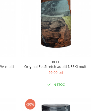
BUFF
NWA multi
Original EcoStretch adulti NESKI multi
99,00 Lei
IN STOC
-30%