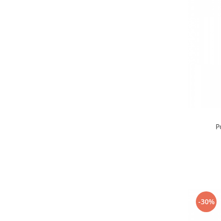
P
-30%