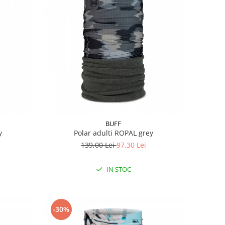
BUFF
y
Polar adulti ROPAL grey
139,00 Lei
97,30 Lei
IN STOC
-30%