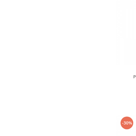
P
-30%