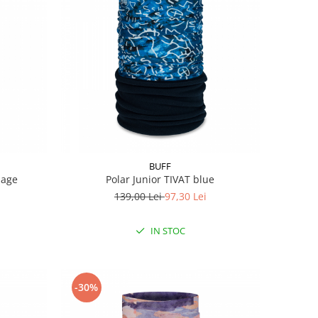
BUFF
sage
Polar Junior TIVAT blue
139,00 Lei
97,30 Lei
IN STOC
-30%