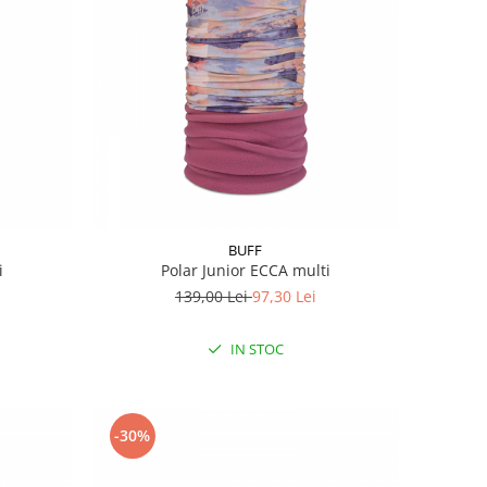
BUFF
i
Polar Junior ECCA multi
139,00 Lei
97,30 Lei
IN STOC
-30%