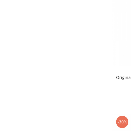
Accesorii
Bike
Origina
-30%