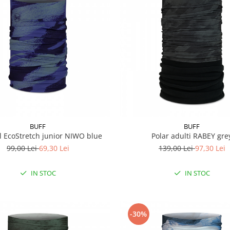
BUFF
BUFF
l EcoStretch junior NIWO blue
Polar adulti RABEY gre
99,00 Lei
69,30 Lei
139,00 Lei
97,30 Lei
IN STOC
IN STOC
-30%