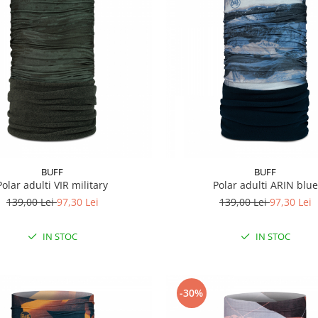
BUFF
BUFF
Polar adulti VIR military
Polar adulti ARIN blue
139,00 Lei
97,30 Lei
139,00 Lei
97,30 Lei
IN STOC
IN STOC
-30%