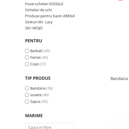
Rucsacuri
Fuste
Huse ochelari SOGGLE
Barbati
Șosete
Ochelari de schi
Geci ski
Produse pentru bazin ARENA
Incaltaminte
Sireturi Mr. Lacy
SKI~MOJO
Pantaloni ski
Mid Layere
PENTRU
Jachete
Barbati
(40)
Tricouri
Femei
(40)
Caciuli
Copii
(37)
Manusi
Sosete
TIP PRODUS
Bandana 
Femei
Bandana
(58)
Geci ski
sosete
(46)
Incaltaminte
Sapca
(45)
Pantaloni ski
Mid Layere
MARIME
Jachete
Tricouri