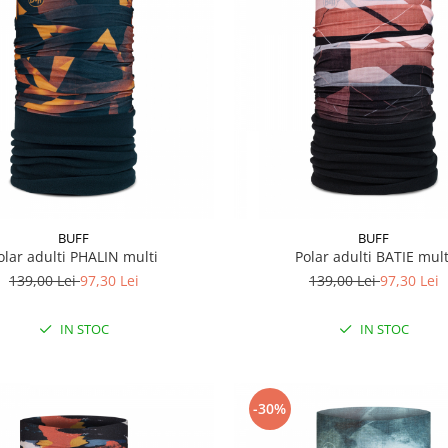
BUFF
BUFF
olar adulti PHALIN multi
Polar adulti BATIE mult
139,00 Lei
97,30 Lei
139,00 Lei
97,30 Lei
IN STOC
IN STOC
-30%