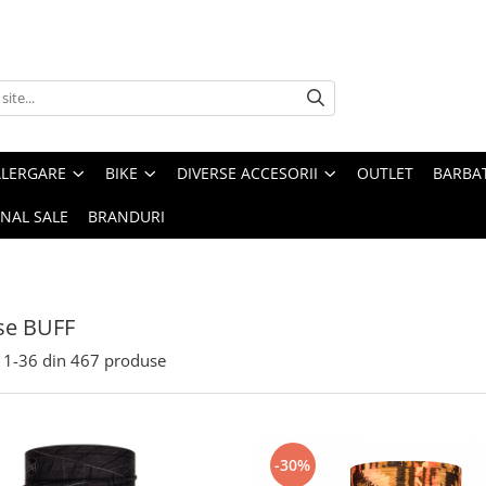
ALERGARE
BIKE
DIVERSE ACCESORII
OUTLET
BARBAT
INAL SALE
BRANDURI
se BUFF
1-
36
din
467
produse
-30%