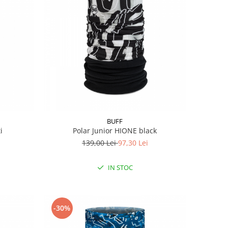
BUFF
i
Polar Junior HIONE black
139,00 Lei
97,30 Lei
IN STOC
-30%