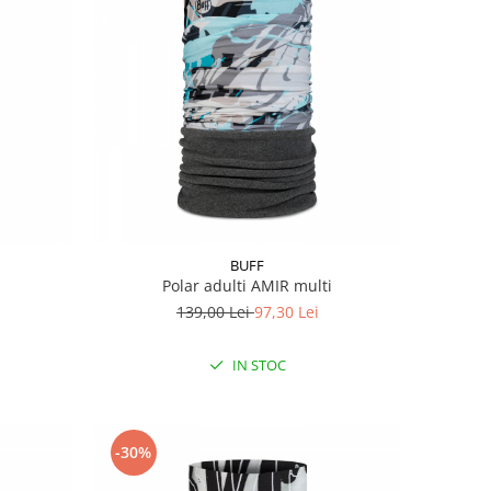
BUFF
Polar adulti AMIR multi
139,00 Lei
97,30 Lei
IN STOC
-30%