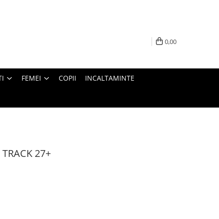
0,00
I
FEMEI
COPII
INCALTAMINTE
L TRACK 27+