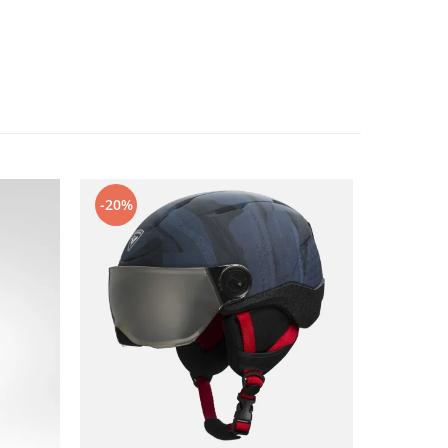
-20%
-50%