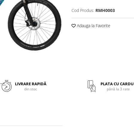
Cod Produs:
RMH0003
Adauga la Favorite
LIVRARE RAPIDĂ
PLATA CU CARDU
din stoc
până la 3 rate