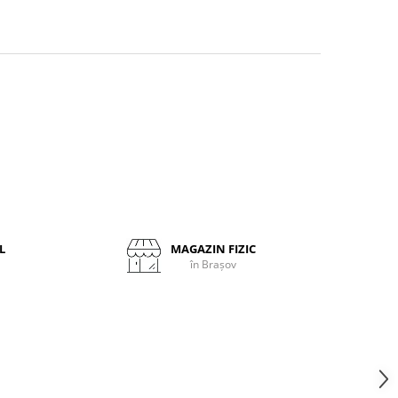
L
MAGAZIN FIZIC
în Brașov