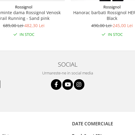
Rossignol
Rossignol
aminte dama Rossignol Venosk
Hanorac barbati Rossignol HE
rail Running - Sand pink
Black
689,00 Lei
482,30 Lei
490,00 Lei
245,00 Lei
IN STOC
IN STOC
SOCIAL
Urmareste-ne in social media
DATE COMERCIALE