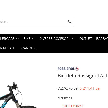
ALERGARE
BIKE
DIVERSE ACCESORII
OUTLET
BARBAT
INAL SALE
BRANDURI
Bicicleta Rossignol AL
7.276,70 Lei
5.211,41 Lei
Marimea L
STOC EPUIZAT