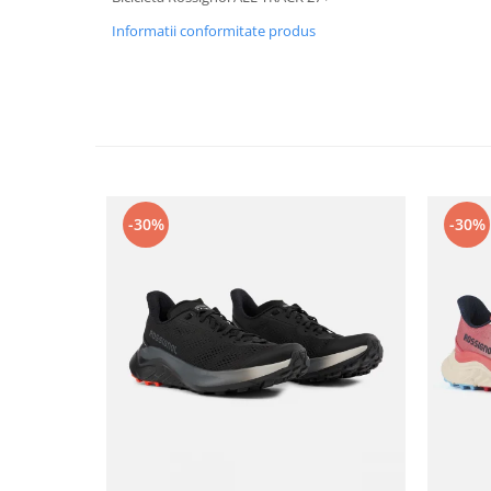
Caciuli
Informatii conformitate produs
Manusi
Sosete
Copii
Geci ski copii
Pantaloni ski
Bluze
-30%
-30%
Manusi
Caciuli
Sosete
Casti
Ochelari
Bete ski
Spring Collection-Rossignol
Incaltaminte
Barbati
Femei