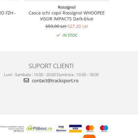
Rossignol
RO FZH -
Casca schi copii Rossignol WHOOPEE
Pantaloni
VISOR IMPACTS Dark-blue
659,00 Lei
527,20 Lei
5
IN STOC
SUPORT CLIENTI
Luni - Sambata : 10.00 - 20:00 Duminica : 10.00 - 18:00
contact@tracksport.ro