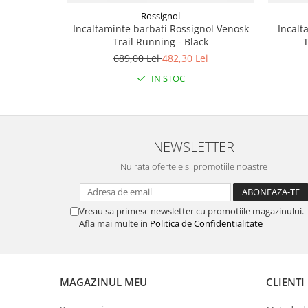
Rossignol
Accesorii
Incaltaminte barbati Rossignol Venosk
Incalt
Bike
Trail Running - Black
T
689,00 Lei
482,30 Lei
IN STOC
NEWSLETTER
Nu rata ofertele si promotiile noastre
Vreau sa primesc newsletter cu promotiile magazinului.
Afla mai multe in
Politica de Confidentialitate
MAGAZINUL MEU
CLIENTI