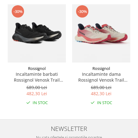
-30%
-30%
Rossignol
Rossignol
Incaltaminte barbati
Incaltaminte dama
Rossignol Venosk Trail
Rossignol Venosk Trail
Running - Black
Running - Sand pink
689,00 Lei
689,00 Lei
482,30 Lei
482,30 Lei
IN STOC
IN STOC
NEWSLETTER
Nu rata ofertele si promotiile noastre