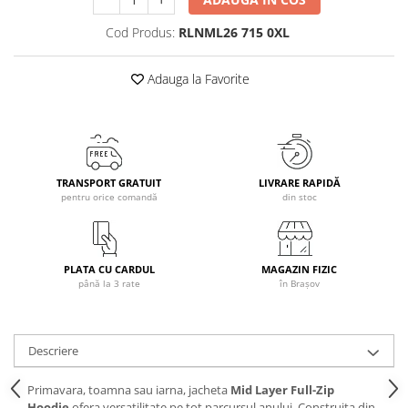
Caciuli
Cod Produs:
RLNML26 715 0XL
Manusi
Sosete
Adauga la Favorite
Copii
Geci ski copii
Pantaloni ski
Bluze
TRANSPORT GRATUIT
LIVRARE RAPIDĂ
Manusi
pentru orice comandă
din stoc
Caciuli
Sosete
Casti
PLATA CU CARDUL
MAGAZIN FIZIC
Ochelari
până la 3 rate
în Brașov
Bete ski
Spring Collection-Rossignol
Descriere
Incaltaminte
Barbati
Primavara, toamna sau iarna, jacheta
Mid Layer Full-Zip
Hoodie
ofera versatilitate pe tot parcursul anului. Construita din
Femei