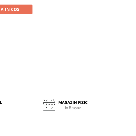
A IN COS
L
MAGAZIN FIZIC
în Brașov