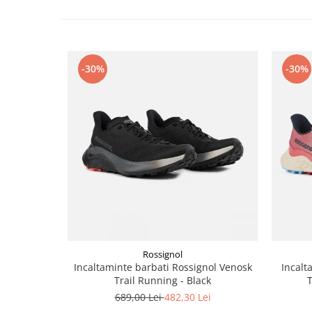
Accesorii
Bike
-30%
-30%
Rossignol
Incaltaminte barbati Rossignol Venosk
Incalt
Trail Running - Black
T
689,00 Lei
482,30 Lei