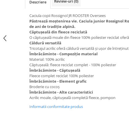
Review-uri
(0)
Descriere
Caciuli
Manusi
Caciula copii Rossignol JR ROOSTER Oversees
Sosete
Păstrează moștenirea vie. Caciula junior Rossignol R
de ani de tradiție alpină.
Copii
Căptușeală din fleece reciclată
Geci ski copii
O căptușeală moale din fleece 100% poliester reciclat oferă c
Căldură versatilă
Pantaloni ski
Tricotajul acrilic oferă căldură versatilă și ușor de întreținut
Bluze
Îmbrăcăminte - Compoziție material
Material: 100% acrilic
Manusi
Căptușeală: fleece reciclat complet - 100% poliester
Caciuli
Îmbrăcăminte - Căptușeală
Sosete
Fleece complet reciclat 100% poliester
Îmbrăcăminte - Element grafic
Casti
Broderie cu cocoș
Ochelari
Îmbrăcăminte - Alte caracteristici
Bete ski
Acrilic moale, căptușeală completă fleece, pompon
Spring Collection-Rossignol
Informatii conformitate produs
Incaltaminte
Barbati
Femei