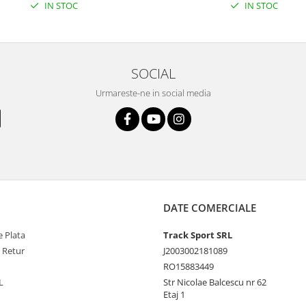
IN STOC
IN STOC
SOCIAL
Urmareste-ne in social media
DATE COMERCIALE
 Plata
Track Sport SRL
e Retur
J2003002181089
RO15883449
L
Str Nicolae Balcescu nr 62
Etaj 1