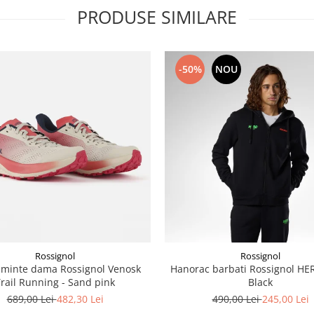
PRODUSE SIMILARE
-50%
NOU
Rossignol
Rossignol
aminte dama Rossignol Venosk
Hanorac barbati Rossignol HE
rail Running - Sand pink
Black
689,00 Lei
482,30 Lei
490,00 Lei
245,00 Lei