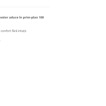
ooster aduce în prim-plan 100
onfort fără iritații.
.