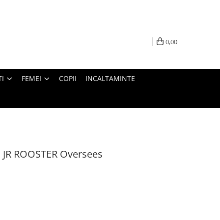
0,00
I
FEMEI
COPII
INCALTAMINTE
ol JR ROOSTER Oversees