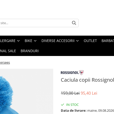
ALERGARE
BIKE
DIVERSE ACCESORII
OUTLET
BARBAT
INAL SALE
BRANDURI
versees
Caciula copii Rossign
159,00 Lei
95,40 Lei
IN STOC
Data de livrare:
maine, 09.08.2026