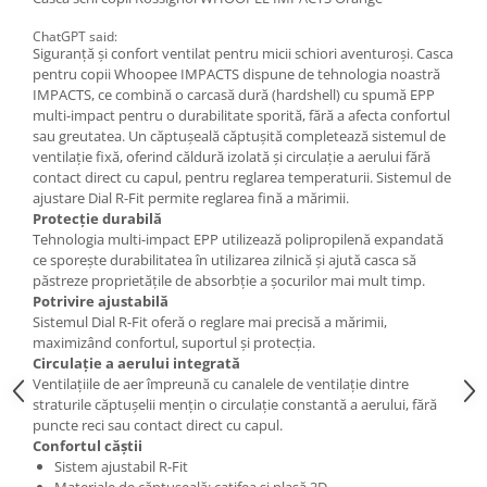
Accesorii
ChatGPT said:
Siguranță și confort ventilat pentru micii schiori aventuroși. Casca
Bike
pentru copii Whoopee IMPACTS dispune de tehnologia noastră
IMPACTS, ce combină o carcasă dură (hardshell) cu spumă EPP
multi-impact pentru o durabilitate sporită, fără a afecta confortul
sau greutatea. Un căptușeală căptușită completează sistemul de
ventilație fixă, oferind căldură izolată și circulație a aerului fără
contact direct cu capul, pentru reglarea temperaturii. Sistemul de
ajustare Dial R-Fit permite reglarea fină a mărimii.
Protecție durabilă
Tehnologia multi-impact EPP utilizează polipropilenă expandată
ce sporește durabilitatea în utilizarea zilnică și ajută casca să
păstreze proprietățile de absorbție a șocurilor mai mult timp.
Potrivire ajustabilă
Sistemul Dial R-Fit oferă o reglare mai precisă a mărimii,
maximizând confortul, suportul și protecția.
Circulație a aerului integrată
Ventilațiile de aer împreună cu canalele de ventilație dintre
straturile căptușelii mențin o circulație constantă a aerului, fără
puncte reci sau contact direct cu capul.
Confortul căștii
Sistem ajustabil R-Fit
Materiale de căptușeală: catifea și plasă 3D