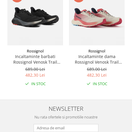
Rossignol
Rossignol
Incaltaminte barbati
Incaltaminte dama
Rossignol Venosk Trail
Rossignol Venosk Trail
Running - Black
Running - Sand pink
689,00 Lei
689,00 Lei
482,30 Lei
482,30 Lei
IN STOC
IN STOC
NEWSLETTER
Nu rata ofertele si promotiile noastre