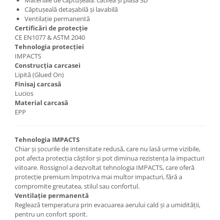
Căptușeală detașabilă și lavabilă
Ventilație permanentă
Certificări de protecție
CE EN1077 & ASTM 2040
Tehnologia protecției
IMPACTS
Construcția carcasei
Lipită (Glued On)
Finisaj carcasă
Lucios
Material carcasă
EPP
Tehnologia IMPACTS
Chiar și șocurile de intensitate redusă, care nu lasă urme vizibile,
pot afecta protecția căștilor și pot diminua rezistența la impacturi
viitoare. Rossignol a dezvoltat tehnologia IMPACTS, care oferă
protecție premium împotriva mai multor impacturi, fără a
compromite greutatea, stilul sau confortul.
Ventilație permanentă
Reglează temperatura prin evacuarea aerului cald și a umidității,
pentru un confort sporit.