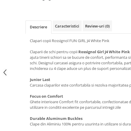
Caciuli
Manusi
Sosete
Caracteristici
Review-uri
(0)
Descriere
Copii
Geci ski copii
Clapari copii Rossignol FUN GIRL J4 White Pink
Pantaloni ski
Claparii de schi pentru copii
Rossignol Girl J4 White Pink
Bluze
ajuta tinerii schiori sa se bucure de confort, performanta si
Manusi
schi. Designul carcasei asigura o potrivire confortabila, part
Caciuli
inchiderea cu 4 clape aduce un plus de suport personalizat
Sosete
Junior Last
Casti
Carcasa claparilor este confortabila si rezolva majoritatea
Ochelari
Focus on Comfort
Bete ski
Ghete interioare Comfort fit confortabile, confectionatae 
Spring Collection-Rossignol
utilizare in conditii excelente pe parcursul intregii zile
Incaltaminte
Durable Aluminum Buckles
Barbati
Clape din Aliminiu 100% pentru usurinta in utilizare si dura
Femei