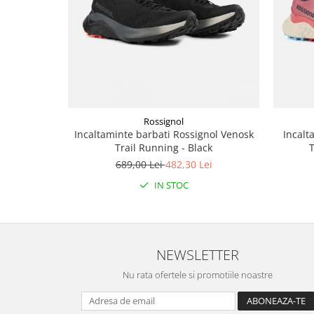
Rossignol
Incaltaminte barbati Rossignol Venosk
Incalt
Trail Running - Black
T
689,00 Lei
482,30 Lei
IN STOC
NEWSLETTER
Nu rata ofertele si promotiile noastre