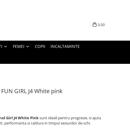
0,00
I
FEMEI
COPII
INCALTAMINTE
l FUN GIRL J4 White pink
nol Girl J4 White Pink
sunt ideali pentru progresie, si ajuta
rt, performanta si caldura in timpul sesiunilor de schi.