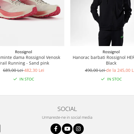
Rossignol
Rossignol
aminte dama Rossignol Venosk
Hanorac barbati Rossignol HE
rail Running - Sand pink
Black
689,00 Lei
482,30 Lei
490,00 Lei
de la 245,00 L
IN STOC
IN STOC
SOCIAL
Urmareste-ne in social media