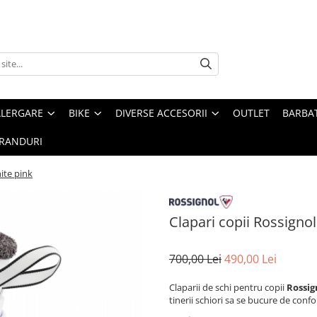
ALERGARE
BIKE
DIVERSE ACCESORII
OUTLET
BARBAT
RANDURI
ite pink
Clapari copii Rossigno
700,00 Lei
490,00 Lei
Claparii de schi pentru copii
Rossig
tinerii schiori sa se bucure de confo