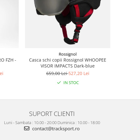
-20%
Rossignol
RO FZH -
Casca schi copii Rossignol WHOOPEE
Pantaloni
VISOR IMPACTS Dark-blue
ei
659,00 Lei
527,20 Lei
5
IN STOC
SUPORT CLIENTI
Luni - Sambata : 10.00 - 20:00 Duminica : 10.00 - 18:00
contact@tracksport.ro