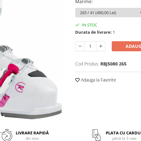
Marime
:
IN STOC
Durata de livrare:
1
ADAUG
Cod Produs:
RBJ5080 265
Adauga la Favorite
LIVRARE RAPIDĂ
PLATA CU CARDU
din stoc
până la 3 rate