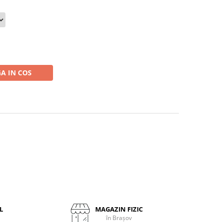
A IN COS
L
MAGAZIN FIZIC
în Brașov