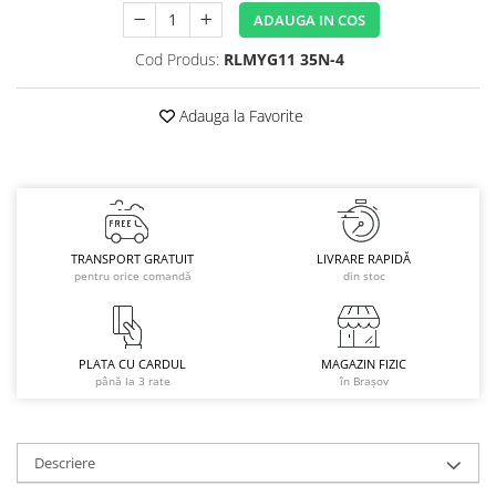
ADAUGA IN COS
Caciuli
Manusi
Cod Produs:
RLMYG11 35N-4
Sosete
Copii
Adauga la Favorite
Geci ski copii
Pantaloni ski
Bluze
Manusi
Caciuli
TRANSPORT GRATUIT
LIVRARE RAPIDĂ
pentru orice comandă
din stoc
Sosete
Casti
Ochelari
PLATA CU CARDUL
MAGAZIN FIZIC
Bete ski
până la 3 rate
în Brașov
Spring Collection-Rossignol
Incaltaminte
Descriere
Barbati
Femei