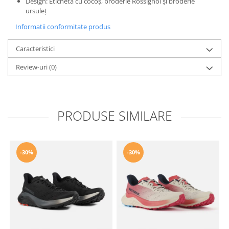
Design: Etichetă cu cocoș, broderie Rossignol și broderie
ursuleț
Informatii conformitate produs
Caracteristici
Review-uri
(0)
PRODUSE SIMILARE
-30%
-30%