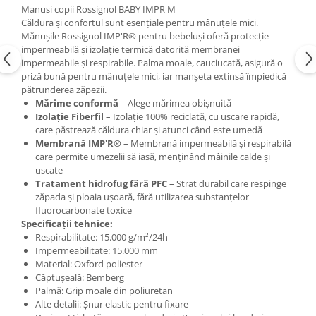
Manusi copii Rossignol BABY IMPR M
Accesorii
Căldura și confortul sunt esențiale pentru mânuțele mici.
Mănușile Rossignol IMP'R® pentru bebeluși oferă protecție
Bike
impermeabilă și izolație termică datorită membranei
impermeabile și respirabile. Palma moale, cauciucată, asigură o
priză bună pentru mânuțele mici, iar manșeta extinsă împiedică
pătrunderea zăpezii.
Mărime conformă
– Alege mărimea obișnuită
Izolație Fiberfil
– Izolație 100% reciclată, cu uscare rapidă,
care păstrează căldura chiar și atunci când este umedă
Membrană IMP'R®
– Membrană impermeabilă și respirabilă
care permite umezelii să iasă, menținând mâinile calde și
uscate
Tratament hidrofug fără PFC
– Strat durabil care respinge
zăpada și ploaia ușoară, fără utilizarea substanțelor
fluorocarbonate toxice
Specificații tehnice:
Respirabilitate: 15.000 g/m²/24h
Impermeabilitate: 15.000 mm
Material: Oxford poliester
Căptușeală: Bemberg
Palmă: Grip moale din poliuretan
Alte detalii: Șnur elastic pentru fixare