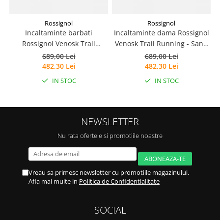
Rossignol
Rossignol
Incaltaminte barbati
Incaltaminte dama Rossignol
Rossignol Venosk Trail
Venosk Trail Running - Sand
Running - Black
pink
689,00 Lei
689,00 Lei
482,30 Lei
482,30 Lei
IN STOC
IN STOC
NEWSLETTER
Nu rata ofertele si promotiile noastre
Vreau sa primesc newsletter cu promotiile magazinului.
Afla mai multe in
Politica de Confidentialitate
SOCIAL