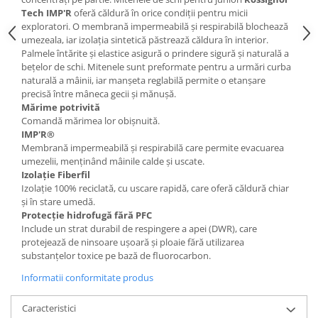
Tech IMP'R
oferă căldură în orice condiții pentru micii
Accesorii
exploratori. O membrană impermeabilă și respirabilă blochează
Bike
umezeala, iar izolația sintetică păstrează căldura în interior.
Palmele întărite și elastice asigură o prindere sigură și naturală a
bețelor de schi. Mitenele sunt preformate pentru a urmări curba
naturală a mâinii, iar manșeta reglabilă permite o etanșare
precisă între mâneca gecii și mănușă.
Mărime potrivită
Comandă mărimea lor obișnuită.
IMP'R®
Membrană impermeabilă și respirabilă care permite evacuarea
umezelii, menținând mâinile calde și uscate.
Izolație Fiberfil
Izolație 100% reciclată, cu uscare rapidă, care oferă căldură chiar
și în stare umedă.
Protecție hidrofugă fără PFC
Include un strat durabil de respingere a apei (DWR), care
protejează de ninsoare ușoară și ploaie fără utilizarea
substanțelor toxice pe bază de fluorocarbon.
Informatii conformitate produs
Caracteristici