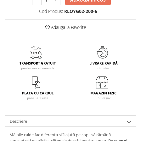
Caciuli
Cod Produs:
RLOYG02-200-6
Manusi
Sosete
Adauga la Favorite
Copii
Geci ski copii
Pantaloni ski
Bluze
TRANSPORT GRATUIT
LIVRARE RAPIDĂ
Manusi
pentru orice comandă
din stoc
Caciuli
Sosete
Casti
PLATA CU CARDUL
MAGAZIN FIZIC
Ochelari
până la 3 rate
în Brașov
Bete ski
Spring Collection-Rossignol
Descriere
Incaltaminte
Barbati
Mâinile calde fac diferența și îi ajută pe copii să rămână
concentrați pe pârtie. Mitenele de schi pentru juniori
Rossignol
Femei