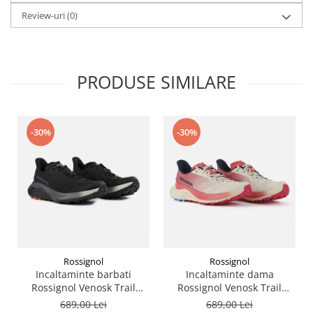
Review-uri
(0)
PRODUSE SIMILARE
-30%
-30%
Rossignol
Rossignol
Incaltaminte barbati
Incaltaminte dama
Rossignol Venosk Trail
Rossignol Venosk Trail
Running - Black
Running - Sand pink
689,00 Lei
689,00 Lei