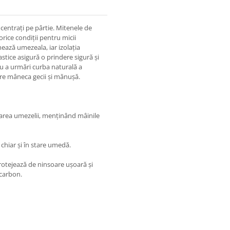
ncentrați pe pârtie. Mitenele de
orice condiții pentru micii
ează umezeala, iar izolația
lastice asigură o prindere sigură și
u a urmări curba naturală a
tre mâneca gecii și mănușă.
area umezelii, menținând mâinile
 chiar și în stare umedă.
rotejează de ninsoare ușoară și
ocarbon.