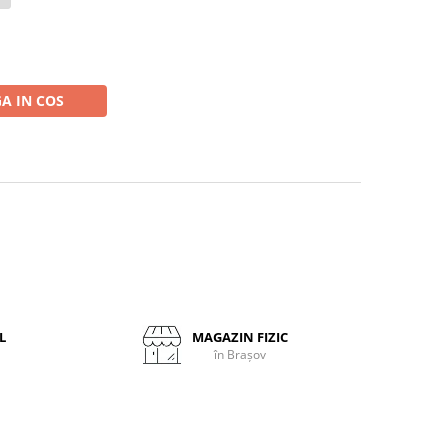
A IN COS
L
MAGAZIN FIZIC
în Brașov