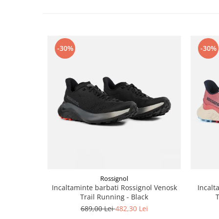
Accesorii
Bike
-30%
-30%
Rossignol
Incaltaminte barbati Rossignol Venosk
Incalt
Trail Running - Black
T
689,00 Lei
482,30 Lei