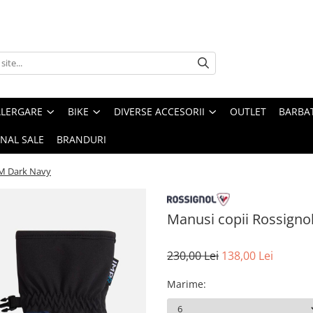
ALERGARE
BIKE
DIVERSE ACCESORII
OUTLET
BARBAT
INAL SALE
BRANDURI
 M Dark Navy
Manusi copii Rossigno
230,00 Lei
138,00 Lei
Marime
: