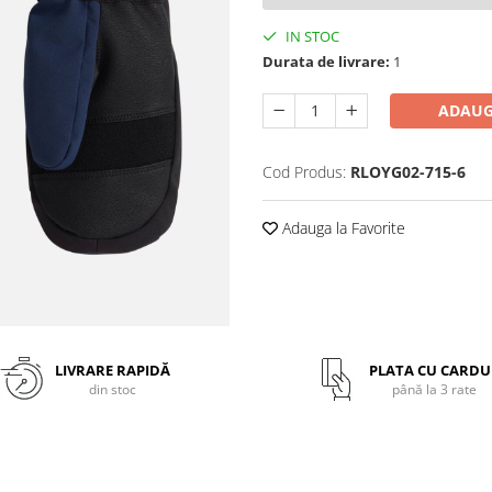
IN STOC
Durata de livrare:
1
ADAUG
Cod Produs:
RLOYG02-715-6
Adauga la Favorite
LIVRARE RAPIDĂ
PLATA CU CARDU
din stoc
până la 3 rate