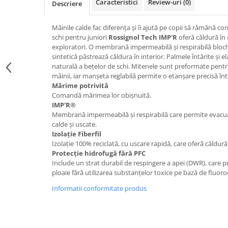
Caracteristici
Review-uri
(0)
Descriere
Caciuli
Manusi
Mâinile calde fac diferența și îi ajută pe copii să rămână co
Sosete
schi pentru juniori
Rossignol Tech IMP'R
oferă căldură în 
exploratori. O membrană impermeabilă și respirabilă bloch
Copii
sintetică păstrează căldura în interior. Palmele întărite și e
Geci ski copii
naturală a bețelor de schi. Mitenele sunt preformate pentr
mâinii, iar manșeta reglabilă permite o etanșare precisă în
Pantaloni ski
Mărime potrivită
Bluze
Comandă mărimea lor obișnuită.
IMP'R®
Manusi
Membrană impermeabilă și respirabilă care permite evacu
Caciuli
calde și uscate.
Sosete
Izolație Fiberfil
Izolație 100% reciclată, cu uscare rapidă, care oferă căldură
Casti
Protecție hidrofugă fără PFC
Ochelari
Include un strat durabil de respingere a apei (DWR), care p
Bete ski
ploaie fără utilizarea substanțelor toxice pe bază de fluor
Spring Collection-Rossignol
Informatii conformitate produs
Incaltaminte
Barbati
Femei