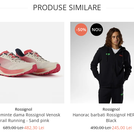
PRODUSE SIMILARE
-50%
NOU
Rossignol
Rossignol
aminte dama Rossignol Venosk
Hanorac barbati Rossignol HE
rail Running - Sand pink
Black
689,00 Lei
482,30 Lei
490,00 Lei
245,00 Lei