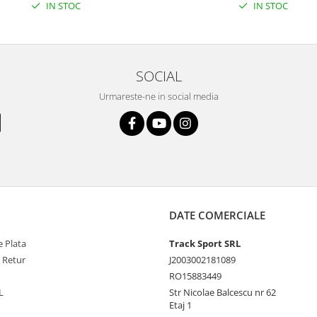
IN STOC
IN STOC
SOCIAL
Urmareste-ne in social media
DATE COMERCIALE
 Plata
Track Sport SRL
e Retur
J2003002181089
RO15883449
L
Str Nicolae Balcescu nr 62
Etaj 1