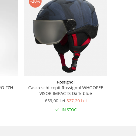
-20%
-20%
Rossignol
RO FZH -
Casca schi copii Rossignol WHOOPEE
Pantaloni
VISOR IMPACTS Dark-blue
659,00 Lei
527,20 Lei
5
IN STOC