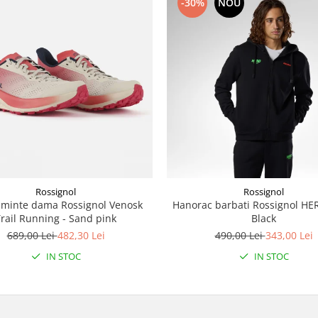
-30%
NOU
Rossignol
Rossignol
aminte dama Rossignol Venosk
Hanorac barbati Rossignol HE
rail Running - Sand pink
Black
689,00 Lei
482,30 Lei
490,00 Lei
343,00 Lei
IN STOC
IN STOC