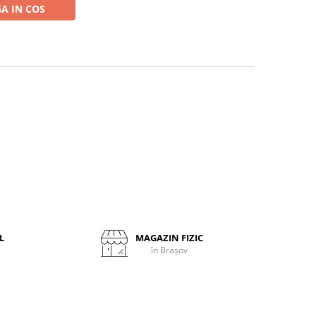
A IN COS
L
MAGAZIN FIZIC
în Brașov