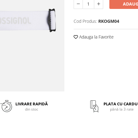
ADAUG
Cod Produs:
RKOGM04
Adauga la Favorite
LIVRARE RAPIDĂ
PLATA CU CARDU
din stoc
până la 3 rate