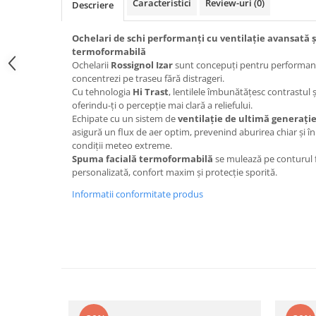
Caracteristici
Review-uri
(0)
Descriere
Caciuli
Manusi
Ochelari de schi performanți cu ventilație avansată 
Sosete
termoformabilă
Ochelarii
Rossignol Izar
sunt concepuți pentru performanț
Copii
concentrezi pe traseu fără distrageri.
Geci ski copii
Cu tehnologia
Hi Trast
, lentilele îmbunătățesc contrastul ș
oferindu-ți o percepție mai clară a reliefului.
Pantaloni ski
Echipate cu un sistem de
ventilație de ultimă generați
Bluze
asigură un flux de aer optim, prevenind aburirea chiar și în
condiții meteo extreme.
Manusi
Spuma facială termoformabilă
se mulează pe conturul fe
Caciuli
personalizată, confort maxim și protecție sporită.
Sosete
Informatii conformitate produs
Casti
Ochelari
Bete ski
Spring Collection-Rossignol
Incaltaminte
Barbati
Femei