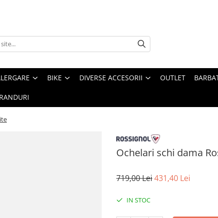
ALERGARE
BIKE
DIVERSE ACCESORII
OUTLET
BARBAT
RANDURI
ite
Ochelari schi dama Ro
719,00 Lei
431,40 Lei
IN STOC