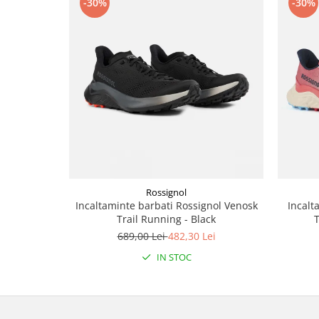
-30%
-30%
Accesorii
Bike
Rossignol
Incaltaminte barbati Rossignol Venosk
Incalt
Trail Running - Black
T
689,00 Lei
482,30 Lei
IN STOC