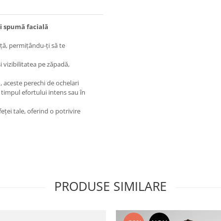
și spumă facială
ă, permițându-ți să te
i vizibilitatea pe zăpadă,
e
, aceste perechi de ochelari
 timpul efortului intens sau în
ței tale, oferind o potrivire
PRODUSE SIMILARE