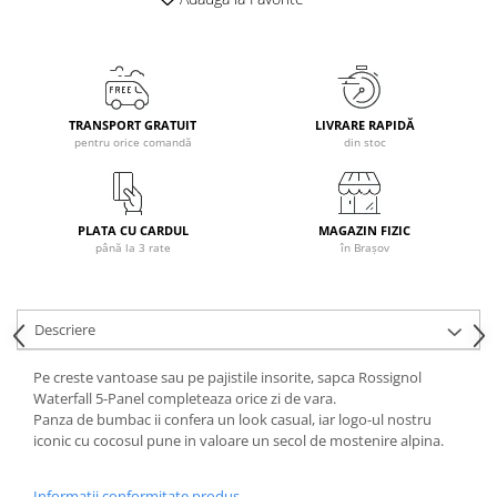
Caciuli
Manusi
Sosete
Copii
TRANSPORT GRATUIT
LIVRARE RAPIDĂ
pentru orice comandă
din stoc
Geci ski copii
Pantaloni ski
Bluze
Manusi
PLATA CU CARDUL
MAGAZIN FIZIC
până la 3 rate
în Brașov
Caciuli
Sosete
Casti
Descriere
Ochelari
Bete ski
Pe creste vantoase sau pe pajistile insorite, sapca Rossignol
Waterfall 5-Panel completeaza orice zi de vara.
Spring Collection-Rossignol
Panza de bumbac ii confera un look casual, iar logo-ul nostru
Incaltaminte
iconic cu cocosul pune in valoare un secol de mostenire alpina.
Barbati
Informatii conformitate produs
Femei