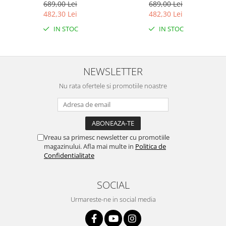
Running - Black
Running - Sand pink
689,00 Lei
689,00 Lei
482,30 Lei
482,30 Lei
IN STOC
IN STOC
NEWSLETTER
Nu rata ofertele si promotiile noastre
Vreau sa primesc newsletter cu promotiile
magazinului. Afla mai multe in
Politica de
Confidentialitate
SOCIAL
Urmareste-ne in social media