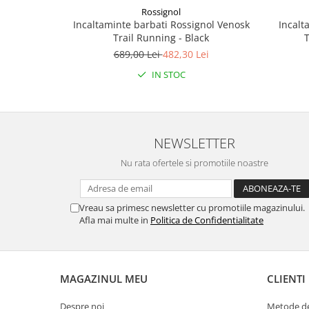
Rossignol
Incaltaminte barbati Rossignol Venosk
Incalt
Trail Running - Black
T
689,00 Lei
482,30 Lei
IN STOC
NEWSLETTER
Nu rata ofertele si promotiile noastre
Vreau sa primesc newsletter cu promotiile magazinului.
Afla mai multe in
Politica de Confidentialitate
MAGAZINUL MEU
CLIENTI
Despre noi
Metode de