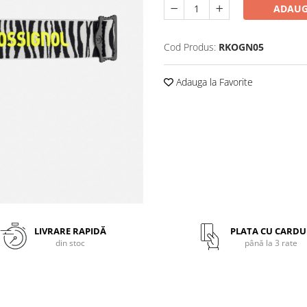
ADAUG
Cod Produs:
RKOGN05
Adauga la Favorite
LIVRARE RAPIDĂ
PLATA CU CARDU
din stoc
până la 3 rate