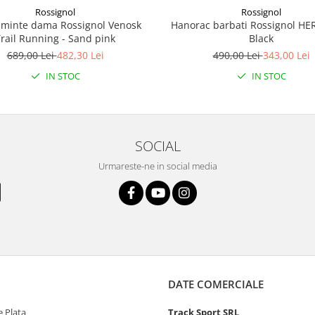
Rossignol
Rossignol
aminte dama Rossignol Venosk
Hanorac barbati Rossignol HE
rail Running - Sand pink
Black
689,00 Lei
482,30 Lei
490,00 Lei
343,00 Lei
IN STOC
IN STOC
SOCIAL
Urmareste-ne in social media
DATE COMERCIALE
 Plata
Track Sport SRL