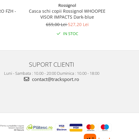
Rossignol
RO FZH -
Casca schi copii Rossignol WHOOPEE
Pantaloni
VISOR IMPACTS Dark-blue
659,00 Lei
527,20 Lei
5
IN STOC
SUPORT CLIENTI
Luni - Sambata : 10.00 - 20:00 Duminica : 10.00 - 18:00
contact@tracksport.ro