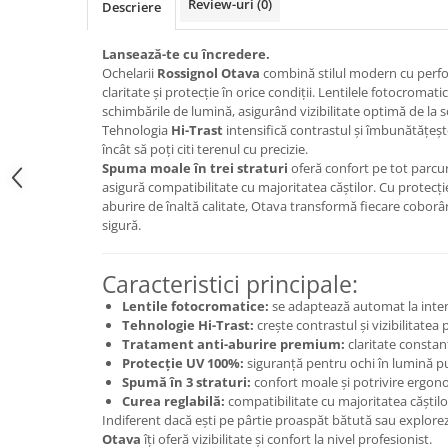
Review-uri
(0)
Descriere
Caciuli
Manusi
Lansează-te cu încredere.
Sosete
Ochelarii
Rossignol Otava
combină stilul modern cu perfo
claritate și protecție în orice condiții. Lentilele fotocroma
Copii
schimbările de lumină, asigurând vizibilitate optimă de la s
Geci ski copii
Tehnologia
Hi-Trast
intensifică contrastul și îmbunătățește
încât să poți citi terenul cu precizie.
Pantaloni ski
Spuma moale în trei straturi
oferă confort pe tot parcurs
Bluze
asigură compatibilitate cu majoritatea căștilor. Cu protecț
aburire de înaltă calitate, Otava transformă fiecare coborâr
Manusi
sigură.
Caciuli
Sosete
Caracteristici principale:
Casti
Lentile fotocromatice:
se adaptează automat la inten
Ochelari
Tehnologie Hi-Trast:
crește contrastul și vizibilitatea
Bete ski
Tratament anti-aburire premium:
claritate constant
Protecție UV 100%:
siguranță pentru ochi în lumină p
Spring Collection-Rossignol
Spumă în 3 straturi:
confort moale și potrivire ergon
Incaltaminte
Curea reglabilă:
compatibilitate cu majoritatea căștilo
Indiferent dacă ești pe pârtie proaspăt bătută sau explore
Barbati
Otava
îți oferă vizibilitate și confort la nivel profesionist.
Femei