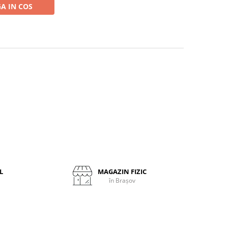
A IN COS
L
MAGAZIN FIZIC
în Brașov