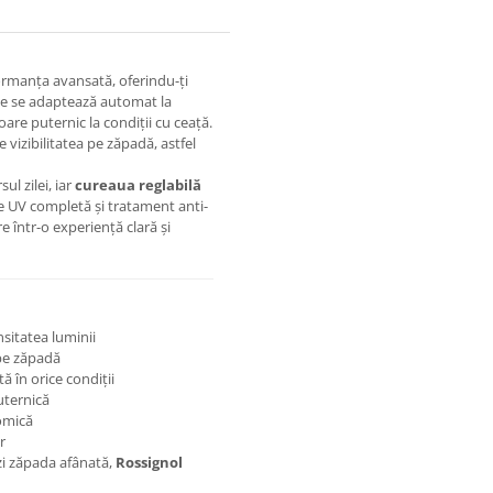
rmanța avansată, oferindu-ți
tice se adaptează automat la
oare puternic la condiții cu ceață.
 vizibilitatea pe zăpadă, astfel
ul zilei, iar
cureaua reglabilă
ie UV completă și tratament anti-
e într-o experiență clară și
sitatea luminii
 pe zăpadă
ă în orice condiții
uternică
omică
r
zi zăpada afânată,
Rossignol