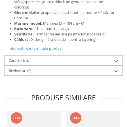
stâng spate; design colorblock pe genunchi (versiune
colorată)
Ghetre:
Nailon acoperit, cu elastic anti-alunecare + întărituri
Cordura
Mărime model:
Mărimea M – 184 cm / 6'
Buzunare:
2 buzunare tip cargo
Ventilație:
Fermoar de aerisire pe interiorul coapselor
Căldură:
0 (design fără izolație – pentru layering)
Informatii conformitate produs
Caracteristici
Review-uri
(0)
PRODUSE SIMILARE
-30%
-30%