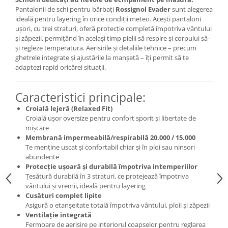
Pantalonii de schi pentru bărbați
Rossignol Evader
sunt alegerea
Accesorii
ideală pentru layering în orice condiții meteo. Acești pantaloni
Bike
ușori, cu trei straturi, oferă protecție completă împotriva vântului
și zăpezii, permițând în același timp pielii să respire și corpului să-
și regleze temperatura. Aerisirile și detaliile tehnice – precum
ghetrele integrate și ajustările la manșetă – îți permit să te
adaptezi rapid oricărei situații.
Caracteristici principale:
Croială lejeră (Relaxed Fit)
Croială ușor oversize pentru confort sporit și libertate de
mișcare
Membrană impermeabilă/respirabilă 20.000 / 15.000
Te menține uscat și confortabil chiar și în ploi sau ninsori
abundente
Protecție ușoară și durabilă împotriva intemperiilor
Țesătură durabilă în 3 straturi, ce protejează împotriva
vântului și vremii, ideală pentru layering
Cusături complet lipite
Asigură o etanșeitate totală împotriva vântului, ploii și zăpezii
Ventilație integrată
Fermoare de aerisire pe interiorul coapselor pentru reglarea