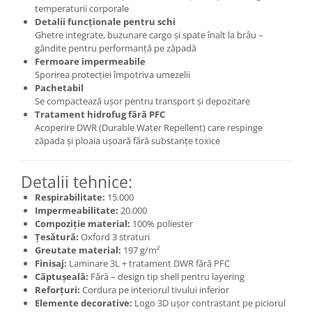
temperaturii corporale
Detalii funcționale pentru schi
Ghetre integrate, buzunare cargo și spate înalt la brâu –
gândite pentru performanță pe zăpadă
Fermoare impermeabile
Sporirea protecției împotriva umezelii
Pachetabil
Se compactează ușor pentru transport și depozitare
Tratament hidrofug fără PFC
Acoperire DWR (Durable Water Repellent) care respinge
zăpada și ploaia ușoară fără substanțe toxice
Detalii tehnice:
Respirabilitate:
15.000
Impermeabilitate:
20.000
Compoziție material:
100% poliester
Țesătură:
Oxford 3 straturi
Greutate material:
197 g/m²
Finisaj:
Laminare 3L + tratament DWR fără PFC
Căptușeală:
Fără – design tip shell pentru layering
Reforțuri:
Cordura pe interiorul tivului inferior
Elemente decorative:
Logo 3D ușor contrastant pe piciorul