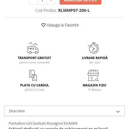
Caciuli
Cod Produs:
RLMMP07-200-L
Manusi
Sosete
Adauga la Favorite
Copii
Geci ski copii
Pantaloni ski
Bluze
TRANSPORT GRATUIT
LIVRARE RAPIDĂ
Manusi
pentru orice comandă
din stoc
Caciuli
Sosete
Casti
PLATA CU CARDUL
MAGAZIN FIZIC
Ochelari
până la 3 rate
în Brașov
Bete ski
Spring Collection-Rossignol
Descriere
Incaltaminte
Barbati
Pantaloni schi barbati Rossignol EVADER
Schiorii dedicați au nevoie de echipament pe măsură.
Femei