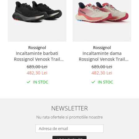
Rossignol
Rossignol
Incaltaminte barbati
Incaltaminte dama
Rossignol Venosk Trail
Rossignol Venosk Trail
Running - Black
Running - Sand pink
689,00 Lei
689,00 Lei
482,30 Lei
482,30 Lei
IN STOC
IN STOC
NEWSLETTER
Nu rata ofertele si promotiile noastre