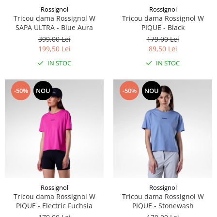
Rossignol
Rossignol
Caciuli
Tricou dama Rossignol W
Tricou dama Rossignol W
Manusi
SAPA ULTRA - Blue Aura
PIQUE - Black
Sosete
399,00 Lei
179,00 Lei
Copii
199,50 Lei
89,50 Lei
Geci ski copii
IN STOC
IN STOC
Pantaloni ski
Bluze
-50%
NOU
-50%
NOU
Manusi
Caciuli
Sosete
Casti
Ochelari
Bete ski
Spring Collection-Rossignol
Rossignol
Rossignol
Incaltaminte
Tricou dama Rossignol W
Tricou dama Rossignol W
Barbati
PIQUE - Electric Fuchsia
PIQUE - Stonewash
Femei