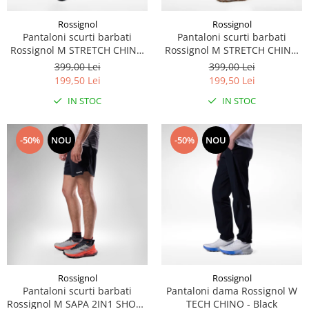
Rossignol
Rossignol
Pantaloni scurti barbati
Pantaloni scurti barbati
Rossignol M STRETCH CHINO
Rossignol M STRETCH CHINO
SHORT 7" - Black
SHORT 7" - Laurel Wreath
399,00 Lei
399,00 Lei
199,50 Lei
199,50 Lei
IN STOC
IN STOC
-50%
NOU
-50%
NOU
Rossignol
Rossignol
Pantaloni scurti barbati
Pantaloni dama Rossignol W
Rossignol M SAPA 2IN1 SHORT
TECH CHINO - Black