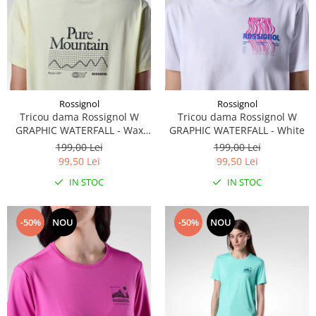
Rossignol
Rossignol
Tricou dama Rossignol W
Tricou dama Rossignol W
GRAPHIC WATERFALL - Wax
GRAPHIC WATERFALL - White
Yellow
199,00 Lei
199,00 Lei
99,50 Lei
99,50 Lei
IN STOC
IN STOC
-50%
NOU
-50%
NOU