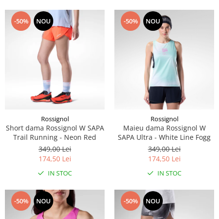
-50%
NOU
-50%
NOU
Rossignol
Rossignol
Short dama Rossignol W SAPA
Maieu dama Rossignol W
Trail Running - Neon Red
SAPA Ultra - White Line Fogg
349,00 Lei
349,00 Lei
174,50 Lei
174,50 Lei
IN STOC
IN STOC
-50%
NOU
-50%
NOU