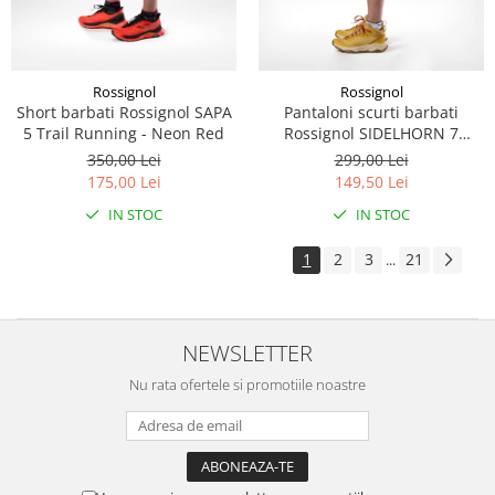
Rossignol
Rossignol
Short barbati Rossignol SAPA
Pantaloni scurti barbati
5 Trail Running - Neon Red
Rossignol SIDELHORN 7
Dazzle Blue
350,00 Lei
299,00 Lei
175,00 Lei
149,50 Lei
IN STOC
IN STOC
1
2
3
21
...
NEWSLETTER
Nu rata ofertele si promotiile noastre