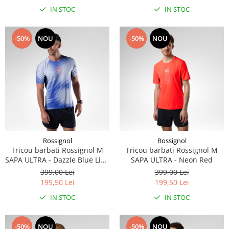
IN STOC
IN STOC
-50%
NOU
-50%
NOU
Rossignol
Rossignol
Tricou barbati Rossignol M
Tricou barbati Rossignol M
SAPA ULTRA - Dazzle Blue Line
SAPA ULTRA - Neon Red
Fogg
399,00 Lei
399,00 Lei
199,50 Lei
199,50 Lei
IN STOC
IN STOC
-50%
NOU
-50%
NOU