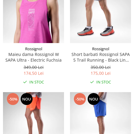
Rossignol
Rossignol
Maieu dama Rossignol W
Short barbati Rossignol SAPA
SAPA Ultra - Electric Fuchsia
5 Trail Running - Black Line
Fogg
349,00 Lei
350,00 Lei
174,50 Lei
175,00 Lei
IN STOC
IN STOC
-50%
NOU
-50%
NOU