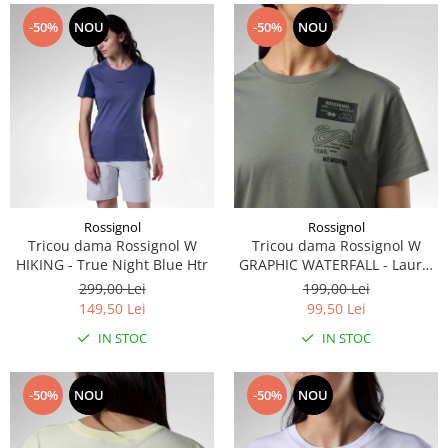
-50%
NOU
-50%
NOU
Rossignol
Rossignol
Tricou dama Rossignol W
Tricou dama Rossignol W
HIKING - True Night Blue Htr
GRAPHIC WATERFALL - Laurel
Wreath
299,00 Lei
199,00 Lei
149,50 Lei
99,50 Lei
IN STOC
IN STOC
-50%
NOU
-50%
NOU