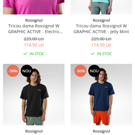
Rossignol
Rossignol
Tricou dama Rossignol W
Tricou dama Rossignol W
GRAPHIC ACTIVE - Electric
GRAPHIC ACTIVE - Jelly Mint
Fuchsia
229,00 Lei
229,00 Lei
114,50 Lei
114,50 Lei
IN STOC
IN STOC
-50%
NOU
-50%
NOU
Rossignol
Rossignol