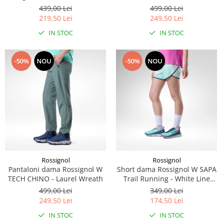
5" - Black
439,00 Lei
499,00 Lei
219,50 Lei
249,50 Lei
IN STOC
IN STOC
-50%
NOU
-50%
NOU
Rossignol
Rossignol
Pantaloni dama Rossignol W
Short dama Rossignol W SAPA
TECH CHINO - Laurel Wreath
Trail Running - White Line
Fogg
499,00 Lei
349,00 Lei
249,50 Lei
174,50 Lei
IN STOC
IN STOC