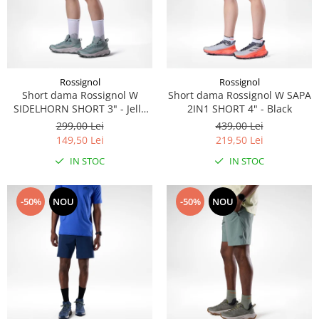
Rossignol
Rossignol
Short dama Rossignol W
Short dama Rossignol W SAPA
SIDELHORN SHORT 3" - Jelly
2IN1 SHORT 4" - Black
Mint
299,00 Lei
439,00 Lei
149,50 Lei
219,50 Lei
IN STOC
IN STOC
-50%
NOU
-50%
NOU