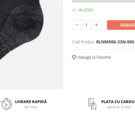
IN STOC
ADAUG
Cod Produs:
RLNMX06-23N-00S
Adauga la Favorite
LIVRARE RAPIDĂ
PLATA CU CARDU
din stoc
până la 3 rate