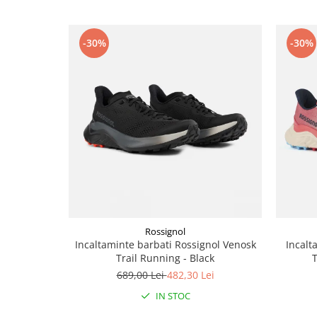
Accesorii
Bike
-30%
-30%
Rossignol
Incaltaminte barbati Rossignol Venosk
Incalt
Trail Running - Black
T
689,00 Lei
482,30 Lei
IN STOC