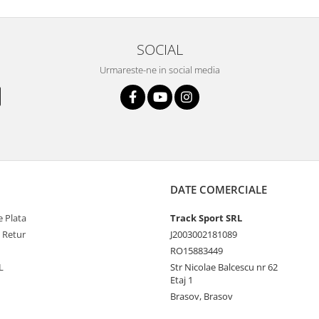
SOCIAL
Urmareste-ne in social media
DATE COMERCIALE
 Plata
Track Sport SRL
e Retur
J2003002181089
RO15883449
L
Str Nicolae Balcescu nr 62
Etaj 1
Brasov, Brasov