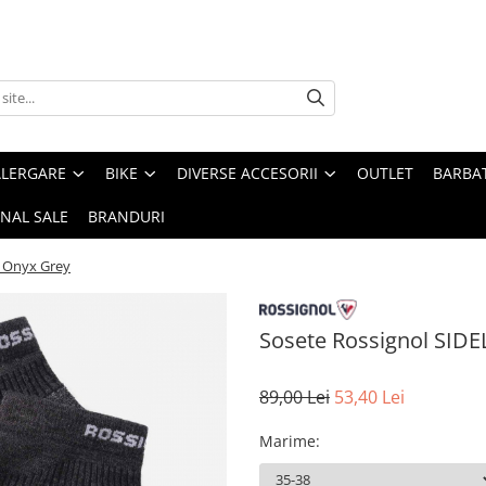
ALERGARE
BIKE
DIVERSE ACCESORII
OUTLET
BARBAT
INAL SALE
BRANDURI
 Onyx Grey
Sosete Rossignol SID
89,00 Lei
53,40 Lei
Marime
: