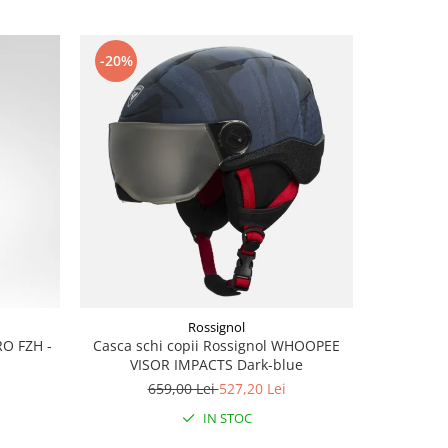
-20%
-50%
Rossignol
RO FZH -
Casca schi copii Rossignol WHOOPEE
Pantaloni
VISOR IMPACTS Dark-blue
659,00 Lei
527,20 Lei
5
IN STOC