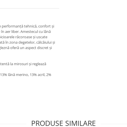
re performanță tehnică, confort și
e în aer liber. Amestecul cu lână
cioarele răcoroase și uscate
tă în zona degetelor, călcâiului și
 gleznă oferă un aspect discret și
tentă la mirosuri și reglează
13% lână merino, 13% acril, 2%
PRODUSE SIMILARE