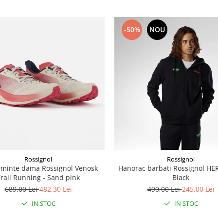
-50%
NOU
Rossignol
Rossignol
aminte dama Rossignol Venosk
Hanorac barbati Rossignol HE
rail Running - Sand pink
Black
689,00 Lei
482,30 Lei
490,00 Lei
245,00 Lei
IN STOC
IN STOC