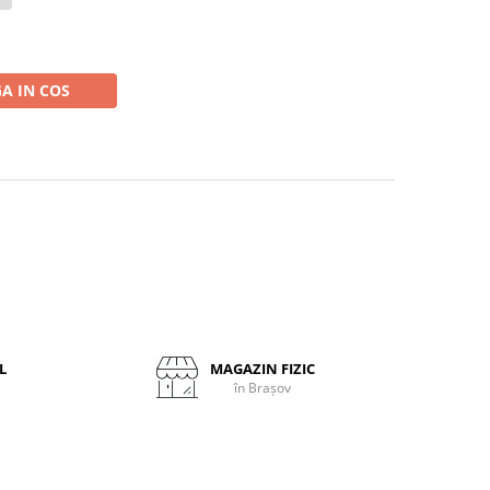
A IN COS
L
MAGAZIN FIZIC
în Brașov