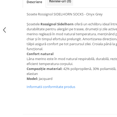
Review-uri
(0)
Descriere
Caciuli
Manusi
Sosete Rossignol SIDELHORN SOCKS - Onyx Grey
Sosete
Șosetele
Rossignol Sidelhorn
oferă un echilibru ideal înt
Copii
durabilitate pentru alergări pe trasee, drumeții și zile activ
Geci ski copii
merino reglează în mod natural temperatura, menținând pi
chiar și în timpul efortului prelungit. Amortizarea direcționa
Pantaloni ski
tălpii asigură confort pe tot parcursul zilei. Croiala până la
Bluze
funcțional.
Confort natural
Manusi
Lâna merino este în mod natural respirabilă, durabilă, rezis
Caciuli
eficient temperatura corpului.
Sosete
Compoziție material:
42% polipropilenă, 30% poliamidă, 
elastan
Casti
Model:
Jacquard
Ochelari
Informatii conformitate produs
Bete ski
Spring Collection-Rossignol
Incaltaminte
Barbati
Femei