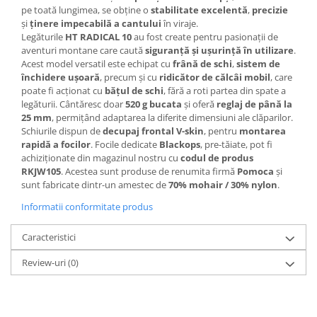
pe toată lungimea, se obține o
stabilitate excelentă
,
precizie
și
ținere impecabilă a cantului
în viraje.
Legăturile
HT RADICAL 10
au fost create pentru pasionații de
aventuri montane care caută
siguranță și ușurință în utilizare
.
Acest model versatil este echipat cu
frână de schi
,
sistem de
închidere ușoară
, precum și cu
ridicător de călcâi mobil
, care
poate fi acționat cu
bățul de schi
, fără a roti partea din spate a
legăturii. Cântăresc doar
520 g bucata
și oferă
reglaj de până la
25 mm
, permițând adaptarea la diferite dimensiuni ale clăparilor.
Schiurile dispun de
decupaj frontal V-skin
, pentru
montarea
rapidă a focilor
. Focile dedicate
Blackops
, pre-tăiate, pot fi
achiziționate din magazinul nostru cu
codul de produs
RKJW105
. Acestea sunt produse de renumita firmă
Pomoca
și
sunt fabricate dintr-un amestec de
70% mohair / 30% nylon
.
Informatii conformitate produs
Caracteristici
Review-uri
(0)