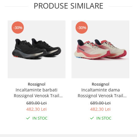
PRODUSE SIMILARE
-30%
-30%
Rossignol
Rossignol
Incaltaminte barbati
Incaltaminte dama
Rossignol Venosk Trail
Rossignol Venosk Trail
Running - Black
Running - Sand pink
689,00 Lei
689,00 Lei
482,30 Lei
482,30 Lei
IN STOC
IN STOC