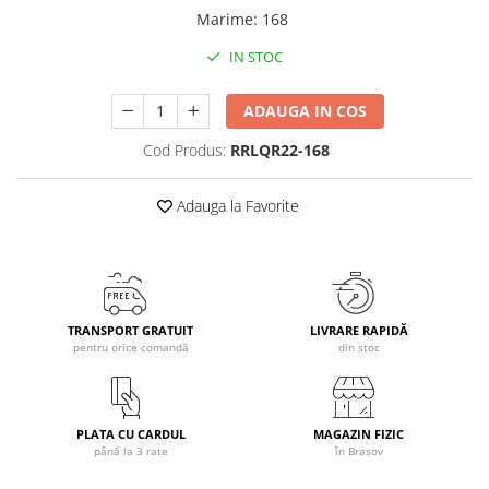
Marime
:
168
Caciuli
Manusi
IN STOC
Sosete
Copii
ADAUGA IN COS
Geci ski copii
Cod Produs:
RRLQR22-168
Pantaloni ski
Bluze
Adauga la Favorite
Manusi
Caciuli
Sosete
Casti
TRANSPORT GRATUIT
LIVRARE RAPIDĂ
Ochelari
pentru orice comandă
din stoc
Bete ski
Spring Collection-Rossignol
Incaltaminte
PLATA CU CARDUL
MAGAZIN FIZIC
până la 3 rate
în Brașov
Barbati
Femei