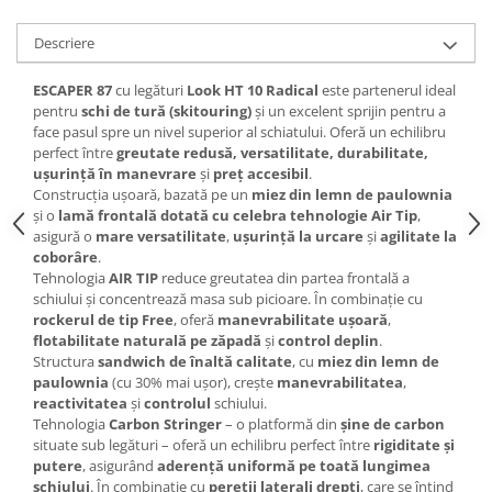
Accesorii
Descriere
Bike
ESCAPER 87
cu legături
Look HT 10 Radical
este partenerul ideal
pentru
schi de tură (skitouring)
și un excelent sprijin pentru a
face pasul spre un nivel superior al schiatului. Oferă un echilibru
perfect între
greutate redusă, versatilitate, durabilitate,
ușurință în manevrare
și
preț accesibil
.
Construcția ușoară, bazată pe un
miez din lemn de paulownia
și o
lamă frontală dotată cu celebra tehnologie Air Tip
,
asigură o
mare versatilitate
,
ușurință la urcare
și
agilitate la
coborâre
.
Tehnologia
AIR TIP
reduce greutatea din partea frontală a
schiului și concentrează masa sub picioare. În combinație cu
rockerul de tip Free
, oferă
manevrabilitate ușoară
,
flotabilitate naturală pe zăpadă
și
control deplin
.
Structura
sandwich de înaltă calitate
, cu
miez din lemn de
paulownia
(cu 30% mai ușor), crește
manevrabilitatea
,
reactivitatea
și
controlul
schiului.
Tehnologia
Carbon Stringer
– o platformă din
șine de carbon
situate sub legături – oferă un echilibru perfect între
rigiditate și
putere
, asigurând
aderență uniformă pe toată lungimea
schiului
. În combinație cu
pereții laterali drepți
, care se întind