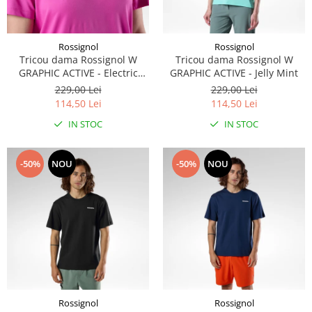
Rossignol
Rossignol
Tricou dama Rossignol W
Tricou dama Rossignol W
GRAPHIC ACTIVE - Electric
GRAPHIC ACTIVE - Jelly Mint
Fuchsia
229,00 Lei
229,00 Lei
114,50 Lei
114,50 Lei
IN STOC
IN STOC
-50%
NOU
-50%
NOU
Rossignol
Rossignol