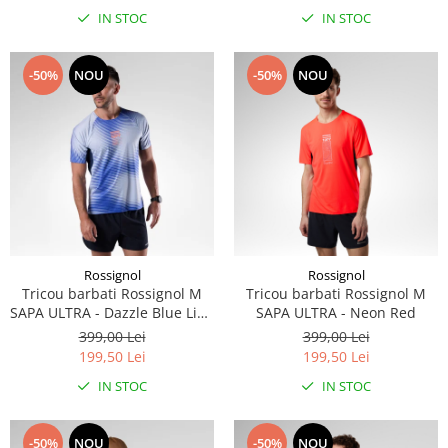
IN STOC
IN STOC
-50%
NOU
-50%
NOU
Rossignol
Rossignol
Tricou barbati Rossignol M
Tricou barbati Rossignol M
SAPA ULTRA - Dazzle Blue Line
SAPA ULTRA - Neon Red
Fogg
399,00 Lei
399,00 Lei
199,50 Lei
199,50 Lei
IN STOC
IN STOC
-50%
NOU
-50%
NOU