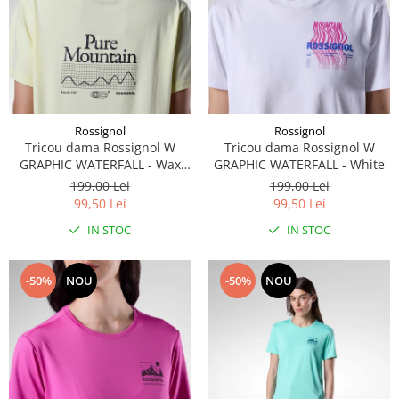
Rossignol
Rossignol
Tricou dama Rossignol W
Tricou dama Rossignol W
GRAPHIC WATERFALL - Wax
GRAPHIC WATERFALL - White
Yellow
199,00 Lei
199,00 Lei
99,50 Lei
99,50 Lei
IN STOC
IN STOC
-50%
NOU
-50%
NOU