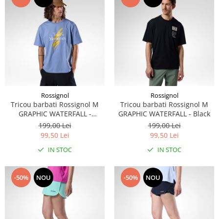
Rossignol
Rossignol
Tricou barbati Rossignol M
Tricou barbati Rossignol M
GRAPHIC WATERFALL -
GRAPHIC WATERFALL - Black
Stonewash
199,00 Lei
199,00 Lei
99,50 Lei
99,50 Lei
IN STOC
IN STOC
-50%
NOU
-50%
NOU