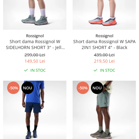
Rossignol
Rossignol
Short dama Rossignol W
Short dama Rossignol W SAPA
SIDELHORN SHORT 3" - Jelly
2IN1 SHORT 4" - Black
Mint
299,00 Lei
439,00 Lei
149,50 Lei
219,50 Lei
IN STOC
IN STOC
-50%
NOU
-50%
NOU