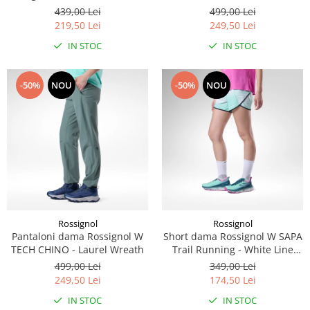
5" - Black
439,00 Lei
499,00 Lei
219,50 Lei
249,50 Lei
IN STOC
IN STOC
-50%
NOU
-50%
NOU
Rossignol
Rossignol
Pantaloni dama Rossignol W
Short dama Rossignol W SAPA
TECH CHINO - Laurel Wreath
Trail Running - White Line
Fogg
499,00 Lei
349,00 Lei
249,50 Lei
174,50 Lei
IN STOC
IN STOC