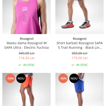
Rossignol
Rossignol
Maieu dama Rossignol W
Short barbati Rossignol SAPA
SAPA Ultra - Electric Fuchsia
5 Trail Running - Black Line
Fogg
349,00 Lei
350,00 Lei
174,50 Lei
175,00 Lei
IN STOC
IN STOC
-50%
NOU
-50%
NOU