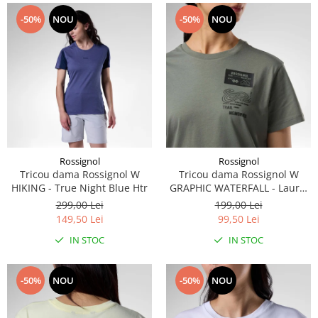
-50%
NOU
-50%
NOU
Rossignol
Rossignol
Tricou dama Rossignol W
Tricou dama Rossignol W
HIKING - True Night Blue Htr
GRAPHIC WATERFALL - Laurel
Wreath
299,00 Lei
199,00 Lei
149,50 Lei
99,50 Lei
IN STOC
IN STOC
-50%
NOU
-50%
NOU