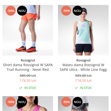
-50%
NOU
-50%
NOU
Rossignol
Rossignol
Short dama Rossignol W SAPA
Maieu dama Rossignol W
Trail Running - Neon Red
SAPA Ultra - White Line Fogg
349,00 Lei
349,00 Lei
174,50 Lei
174,50 Lei
IN STOC
IN STOC
-50%
NOU
-50%
NOU