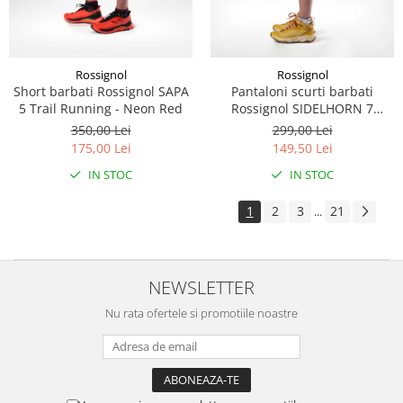
Rossignol
Rossignol
Short barbati Rossignol SAPA
Pantaloni scurti barbati
5 Trail Running - Neon Red
Rossignol SIDELHORN 7
Dazzle Blue
350,00 Lei
299,00 Lei
175,00 Lei
149,50 Lei
IN STOC
IN STOC
1
2
3
21
...
NEWSLETTER
Nu rata ofertele si promotiile noastre