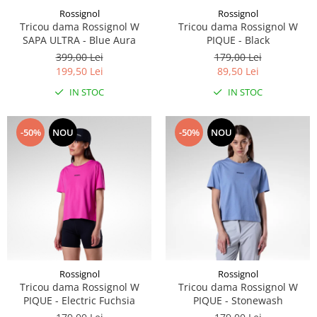
Rossignol
Rossignol
Caciuli
Tricou dama Rossignol W
Tricou dama Rossignol W
Manusi
SAPA ULTRA - Blue Aura
PIQUE - Black
Sosete
399,00 Lei
179,00 Lei
Copii
199,50 Lei
89,50 Lei
Geci ski copii
IN STOC
IN STOC
Pantaloni ski
Bluze
-50%
NOU
-50%
NOU
Manusi
Caciuli
Sosete
Casti
Ochelari
Bete ski
Spring Collection-Rossignol
Rossignol
Rossignol
Incaltaminte
Tricou dama Rossignol W
Tricou dama Rossignol W
Barbati
PIQUE - Electric Fuchsia
PIQUE - Stonewash
Femei