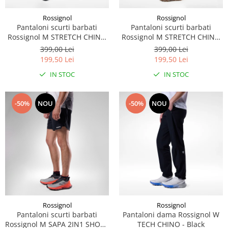
Rossignol
Rossignol
Pantaloni scurti barbati
Pantaloni scurti barbati
Rossignol M STRETCH CHINO
Rossignol M STRETCH CHINO
SHORT 7" - Black
SHORT 7" - Laurel Wreath
399,00 Lei
399,00 Lei
199,50 Lei
199,50 Lei
IN STOC
IN STOC
-50%
NOU
-50%
NOU
Rossignol
Rossignol
Pantaloni scurti barbati
Pantaloni dama Rossignol W
Rossignol M SAPA 2IN1 SHORT
TECH CHINO - Black