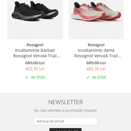
Rossignol
Rossignol
Incaltaminte barbati
Incaltaminte dama
Rossignol Venosk Trail
Rossignol Venosk Trail
Running - Black
Running - Sand pink
689,00 Lei
689,00 Lei
482,30 Lei
482,30 Lei
IN STOC
IN STOC
NEWSLETTER
Nu rata ofertele si promotiile noastre