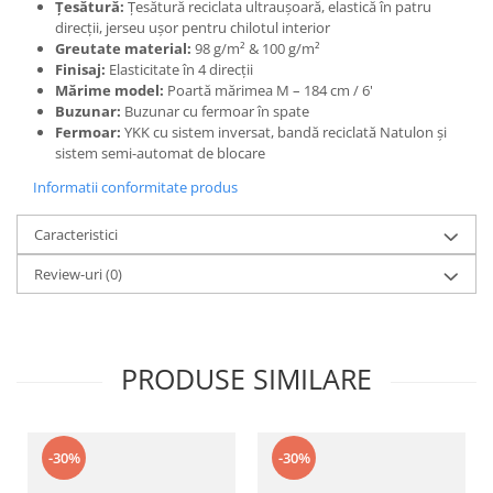
Țesătură:
Țesătură reciclata ultraușoară, elastică în patru
direcții, jerseu ușor pentru chilotul interior
Greutate material:
98 g/m² & 100 g/m²
Finisaj:
Elasticitate în 4 direcții
Mărime model:
Poartă mărimea M – 184 cm / 6'
Buzunar:
Buzunar cu fermoar în spate
Fermoar:
YKK cu sistem inversat, bandă reciclată Natulon și
sistem semi-automat de blocare
Informatii conformitate produs
Caracteristici
Review-uri
(0)
PRODUSE SIMILARE
-30%
-30%