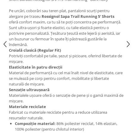
Accesorii
Pe urcări, coborâri sau teren plat, pantalonii scurți pentru
Bike
alergare pe traseu
Rossignol Sapa Trail Running 5' Shorts
oferă confort maxim, ca tu să te poți concentra pe performanță.
Sunt ultra-ușori și foarte elastici, cu talie elastică pentru o
potrivire personalizată. Țesătura țesută este lejeră și aerisită, iar
un buzunar cu fermoar în spate îți păstrează gustările la
îndemână.
Croială clasică (Regular Fit)
Potriviți confortabil pe talie, șezut și picioare, oferind libertate de
mișcare.
Elasticitate în patru direcții
Material de performanță cu cel mai înalt nivel de elasticitate, care
se mulează pe corp pentru confort, mobilitate și libertate
naturală de mișcare.
Senzație ultraușoară
Materialele ușoare oferă o senzație de pene și o gamă maximă de
mișcare.
Materiale reciclate
Fabricat cu materiale reciclate pentru a reduce utilizarea
resurselor naturale.
Compoziție material:
86% poliester reciclat, 14% elastan,
100% poliester (pentru chilotul interior)