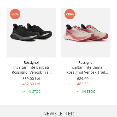
-30%
-30%
Rossignol
Rossignol
Incaltaminte barbati
Incaltaminte dama
Rossignol Venosk Trail
Rossignol Venosk Trail
Running - Black
Running - Sand pink
689,00 Lei
689,00 Lei
482,30 Lei
482,30 Lei
IN STOC
IN STOC
NEWSLETTER