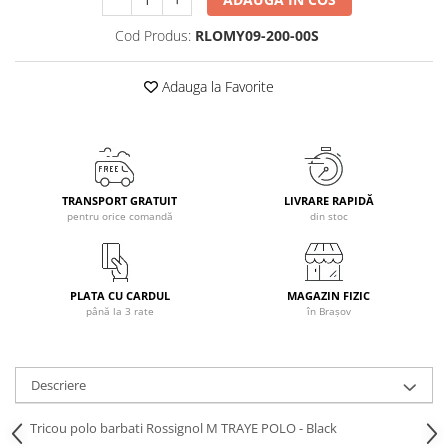
Caciuli
Cod Produs:
RLOMY09-200-00S
Manusi
Sosete
Adauga la Favorite
Copii
Geci ski copii
Pantaloni ski
Bluze
TRANSPORT GRATUIT
LIVRARE RAPIDĂ
Manusi
pentru orice comandă
din stoc
Caciuli
Sosete
Casti
PLATA CU CARDUL
MAGAZIN FIZIC
Ochelari
până la 3 rate
în Brașov
Bete ski
Spring Collection-Rossignol
Descriere
Incaltaminte
Barbati
Tricou polo barbati Rossignol M TRAYE POLO - Black
Femei