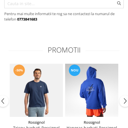
Rucsacuri
Fuste
Barbati
Șosete
Geci ski
Pentru mai multe informatii te rog sa ne contactezi la numarul de
telefon
0773841683
Incaltaminte
Pantaloni ski
Mid Layere
Jachete
PROMOTII
Tricouri
Caciuli
Manusi
-50%
NOU
Sosete
Femei
Geci ski
Incaltaminte
Pantaloni ski
Mid Layere
Jachete
Rossignol
Rossignol
Tricouri
Tricou barbati Rossignol
Hanorac barbati Rossignol
Tr