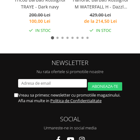
Caciuli
TRAYE - Dark navy
M WATERFALL H - Dazzle
WA
Blue
Manusi
200,00 Lei
429,00 Lei
100,00 Lei
de la 214,50 Lei
Sosete
IN STOC
IN STOC
Copii
Geci ski copii
Pantaloni ski
Bluze
NEWSLETTER
Manusi
Nu rata ofertele si promotiile noastre
Caciuli
Sosete
Casti
Vreau sa primesc newsletter cu promotiile magazinului.
Ochelari
Afla mai multe in
Politica de Confidentialitate
Bete ski
Spring Collection-Rossignol
SOCIAL
Incaltaminte
Urmareste-ne in social media
Barbati
Femei