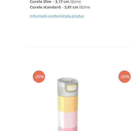
Curele Slim
–
3,17 cm
lățime
Curele standard
–
3,81 cm
lățime
Accesorii
Bike
Informatii conformitate produs
-20%
-20%