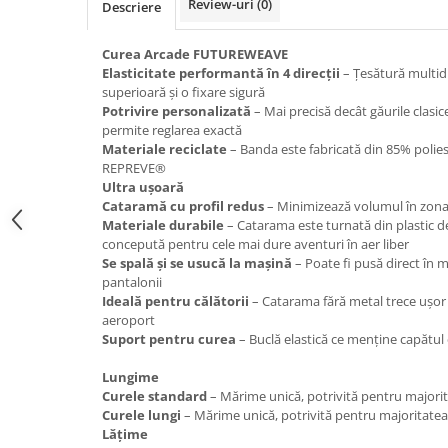
Review-uri
(0)
Descriere
Caciuli
Manusi
Curea Arcade FUTUREWEAVE
Sosete
Elasticitate performantă în 4 direcții
– Țesătură multidir
superioară și o fixare sigură
Copii
Potrivire personalizată
– Mai precisă decât găurile clasi
Geci ski copii
permite reglarea exactă
Materiale reciclate
– Banda este fabricată din 85% polie
Pantaloni ski
REPREVE®
Bluze
Ultra ușoară
Cataramă cu profil redus
– Minimizează volumul în zona
Manusi
Materiale durabile
– Catarama este turnată din plastic de 
Caciuli
concepută pentru cele mai dure aventuri în aer liber
Sosete
Se spală și se usucă la mașină
– Poate fi pusă direct în 
pantalonii
Casti
Ideală pentru călătorii
– Catarama fără metal trece ușor 
Ochelari
aeroport
Bete ski
Suport pentru curea
– Buclă elastică ce menține capătul cu
Spring Collection-Rossignol
Lungime
Incaltaminte
Curele standard
– Mărime unică, potrivită pentru majorit
Curele lungi
– Mărime unică, potrivită pentru majoritatea
Barbati
Lățime
Femei