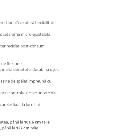
ecțională ce oferă flexibilitate
ce; catarama micro-ajustabilă
ster reciclat post-consum
 de flexiune
înaltă densitate, durabil și ușor,
mașina de spălat împreună cu
prin controlul de securitate din
relei fixat la locul lui
atea, până la
101,6 cm
talie
, până la
127 cm
talie