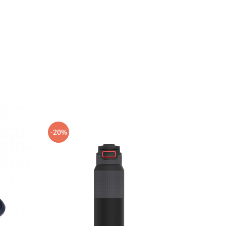
-20%
-50%