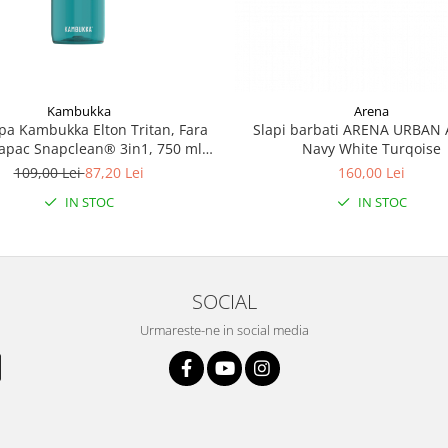
Kambukka
Arena
apa Kambukka Elton Tritan, Fara
Slapi barbati ARENA URBAN 
apac Snapclean® 3in1, 750 ml
Navy White Turqoise
Emerald
109,00 Lei
87,20 Lei
160,00 Lei
IN STOC
IN STOC
SOCIAL
Urmareste-ne in social media