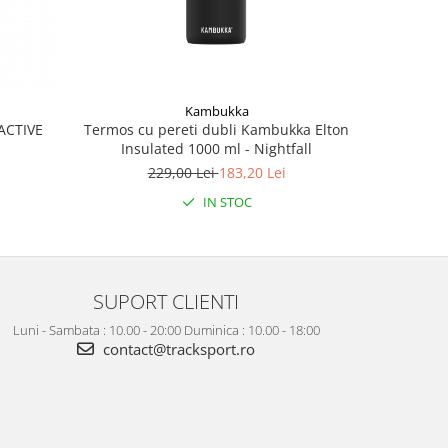
Kambukka
Termos cu pereti dubli Kambukka Elton
Race n
ACTIVE
Insulated 1000 ml - Nightfall
229,00 Lei
183,20 Lei
IN STOC
SUPORT CLIENTI
Luni - Sambata : 10.00 - 20:00 Duminica : 10.00 - 18:00
contact@tracksport.ro