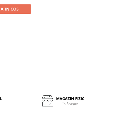
A IN COS
L
MAGAZIN FIZIC
în Brașov