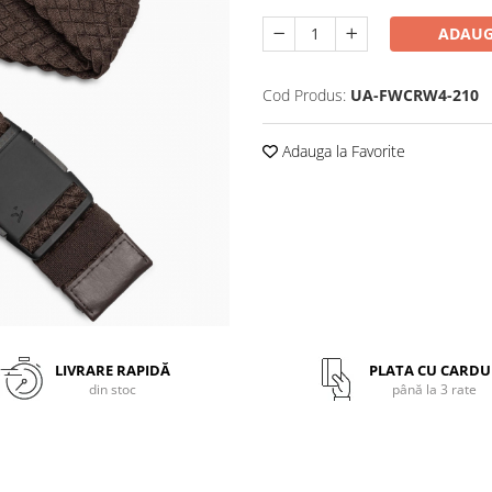
ADAUG
Cod Produs:
UA-FWCRW4-210
Adauga la Favorite
LIVRARE RAPIDĂ
PLATA CU CARDU
din stoc
până la 3 rate