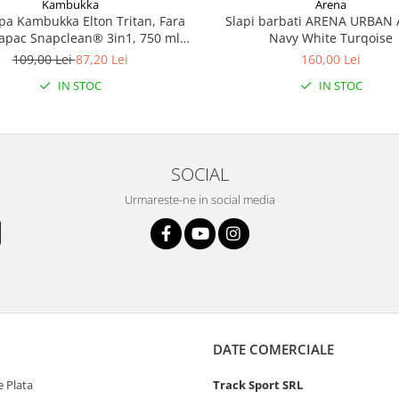
Kambukka
Arena
apa Kambukka Elton Tritan, Fara
Slapi barbati ARENA URBAN 
apac Snapclean® 3in1, 750 ml
Navy White Turqoise
Emerald
109,00 Lei
87,20 Lei
160,00 Lei
IN STOC
IN STOC
SOCIAL
Urmareste-ne in social media
DATE COMERCIALE
 Plata
Track Sport SRL