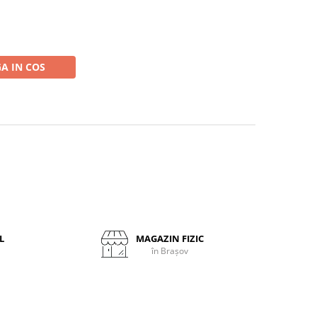
A IN COS
L
MAGAZIN FIZIC
în Brașov