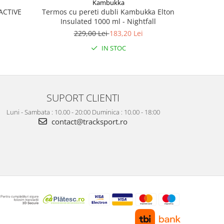
Kambukka
Termos cu pereti dubli Kambukka Elton
Race n
ACTIVE
Insulated 1000 ml - Nightfall
229,00 Lei
183,20 Lei
IN STOC
SUPORT CLIENTI
Luni - Sambata : 10.00 - 20:00 Duminica : 10.00 - 18:00
contact@tracksport.ro