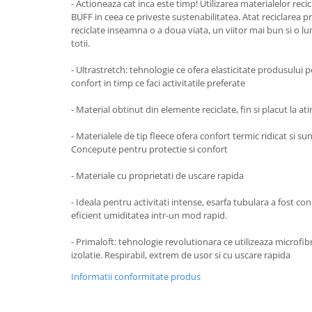
- Actioneaza cat inca este timp! Utilizarea materialelor rec
BUFF in ceea ce priveste sustenabilitatea. Atat reciclarea p
Accesorii
reciclate inseamna o a doua viata, un viitor mai bun si o 
Bike
totii.
- Ultrastretch: tehnologie ce ofera elasticitate produsului p
confort in timp ce faci activitatile preferate
- Material obtinut din elemente reciclate, fin si placut la at
- Materialele de tip fleece ofera confort termic ridicat si su
Concepute pentru protectie si confort
- Materiale cu proprietati de uscare rapida
- Ideala pentru activitati intense, esarfa tubulara a fost c
eficient umiditatea intr-un mod rapid.
- Primaloft: tehnologie revolutionara ce utilizeaza microfib
izolatie. Respirabil, extrem de usor si cu uscare rapida
Informatii conformitate produs