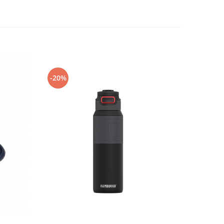
-20%
-50%