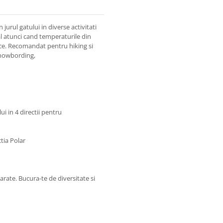
jurul gatului in diverse activitati
ial atunci cand temperaturile din
ece. Recomandat pentru hiking si
 snowbording,
i in 4 directii pentru
ctia Polar
marate. Bucura-te de diversitate si