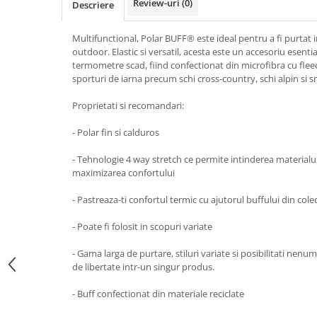
Review-uri
(0)
Descriere
Caciuli
Manusi
Multifunctional, Polar BUFF® este ideal pentru a fi purtat in 
Sosete
outdoor. Elastic si versatil, acesta este un accesoriu esent
termometre scad, fiind confectionat din microfibra cu fle
Copii
sporturi de iarna precum schi cross-country, schi alpin si
Geci ski copii
Proprietati si recomandari:
Pantaloni ski
Bluze
- Polar fin si calduros
Manusi
- Tehnologie 4 way stretch ce permite intinderea materialulu
Caciuli
maximizarea confortului
Sosete
- Pastreaza-ti confortul termic cu ajutorul buffului din cole
Casti
Ochelari
- Poate fi folosit in scopuri variate
Bete ski
- Gama larga de purtare, stiluri variate si posibilitati nenu
Spring Collection-Rossignol
de libertate intr-un singur produs.
Incaltaminte
- Buff confectionat din materiale reciclate
Barbati
Femei