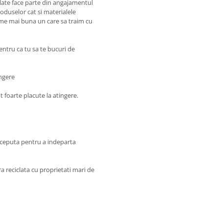
iclate face parte din angajamentul
roduselor cat si materialele
lume mai buna un care sa traim cu
entru ca tu sa te bucuri de
ingere
nt foarte placute la atingere.
onceputa pentru a indeparta
ra reciclata cu proprietati mari de