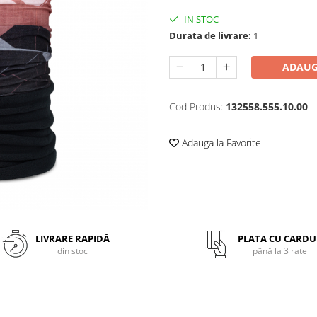
IN STOC
Durata de livrare:
1
ADAUG
Cod Produs:
132558.555.10.00
Adauga la Favorite
LIVRARE RAPIDĂ
PLATA CU CARDU
din stoc
până la 3 rate