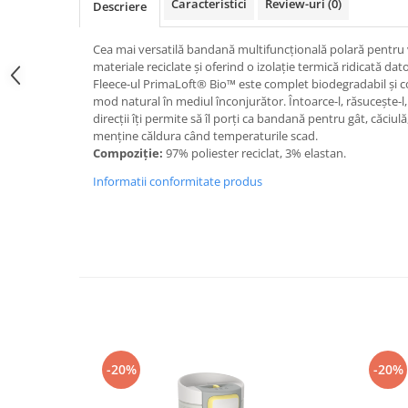
Caracteristici
Review-uri
(0)
Descriere
Caciuli
Manusi
Cea mai versatilă bandană multifuncțională polară pentru 
Sosete
materiale reciclate și oferind o izolație termică ridicată dat
Fleece-ul PrimaLoft® Bio™ este complet biodegradabil și c
Copii
mod natural în mediul înconjurător. Întoarce-l, răsucește-l, p
Geci ski copii
direcții îți permite să îl porți ca bandană pentru gât, căciulă,
menține căldura când temperaturile scad.
Pantaloni ski
Compoziție:
97% poliester reciclat, 3% elastan.
Bluze
Informatii conformitate produs
Manusi
Caciuli
Sosete
Casti
Ochelari
Bete ski
Spring Collection-Rossignol
Incaltaminte
-20%
-20%
Barbati
Femei