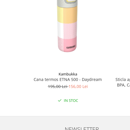
Accesorii
Bike
Kambukka
Cana termos ETNA 500 - Daydream
Sticla 
BPA, C
195,00 Lei
156,00 Lei
IN STOC
NEWSLETTER