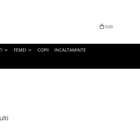
0,00
I
FEMEI
COPII
INCALTAMINTE
lti