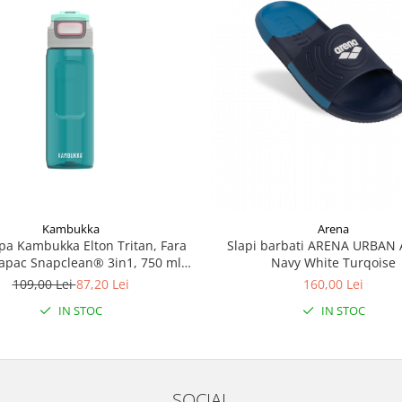
Kambukka
Arena
apa Kambukka Elton Tritan, Fara
Slapi barbati ARENA URBAN 
apac Snapclean® 3in1, 750 ml
Navy White Turqoise
Emerald
109,00 Lei
87,20 Lei
160,00 Lei
IN STOC
IN STOC
SOCIAL