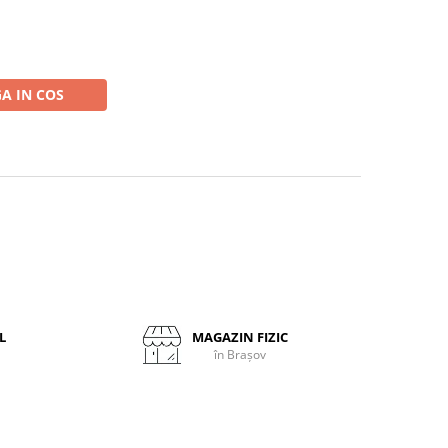
A IN COS
L
MAGAZIN FIZIC
în Brașov