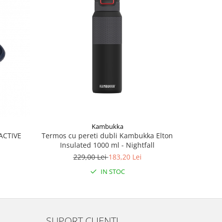
-50%
Kambukka
Termos cu pereti dubli Kambukka Elton
Race n
ACTIVE
Insulated 1000 ml - Nightfall
229,00 Lei
183,20 Lei
IN STOC
SUPORT CLIENTI