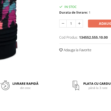
IN STOC
Durata de livrare:
1
ADAUG
Cod Produs:
134552.555.10.00
Adauga la Favorite
LIVRARE RAPIDĂ
PLATA CU CARDU
din stoc
până la 3 rate