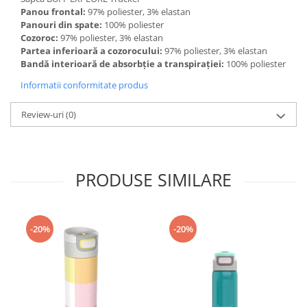
Panou frontal:
97% poliester, 3% elastan
Accesorii
Panouri din spate:
100% poliester
Bike
Cozoroc:
97% poliester, 3% elastan
Partea inferioară a cozorocului:
97% poliester, 3% elastan
Bandă interioară de absorbție a transpirației:
100% poliester
Informatii conformitate produs
Review-uri
(0)
PRODUSE SIMILARE
-20%
-20%