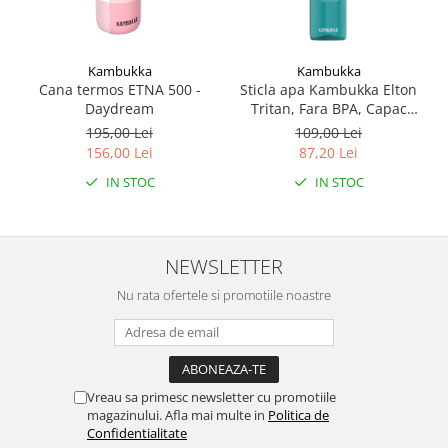
Kambukka
Kambukka
Cana termos ETNA 500 -
Sticla apa Kambukka Elton
Daydream
Tritan, Fara BPA, Capac
Snapclean® 3in1, 750 ml
195,00 Lei
109,00 Lei
Emerald
156,00 Lei
87,20 Lei
IN STOC
IN STOC
NEWSLETTER
Nu rata ofertele si promotiile noastre
Vreau sa primesc newsletter cu promotiile
magazinului. Afla mai multe in
Politica de
Confidentialitate