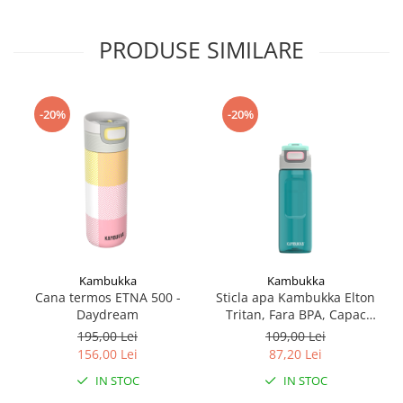
PRODUSE SIMILARE
-20%
-20%
Kambukka
Kambukka
Cana termos ETNA 500 -
Sticla apa Kambukka Elton
Daydream
Tritan, Fara BPA, Capac
Snapclean® 3in1, 750 ml
195,00 Lei
109,00 Lei
Emerald
156,00 Lei
87,20 Lei
IN STOC
IN STOC