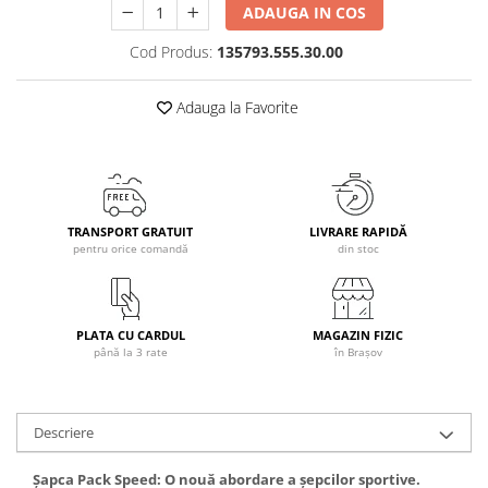
ADAUGA IN COS
Caciuli
Manusi
Cod Produs:
135793.555.30.00
Sosete
Adauga la Favorite
Copii
Geci ski copii
Pantaloni ski
Bluze
Manusi
TRANSPORT GRATUIT
LIVRARE RAPIDĂ
pentru orice comandă
din stoc
Caciuli
Sosete
Casti
PLATA CU CARDUL
MAGAZIN FIZIC
Ochelari
până la 3 rate
în Brașov
Bete ski
Spring Collection-Rossignol
Incaltaminte
Descriere
Barbati
Șapca Pack Speed: O nouă abordare a șepcilor sportive.
Femei